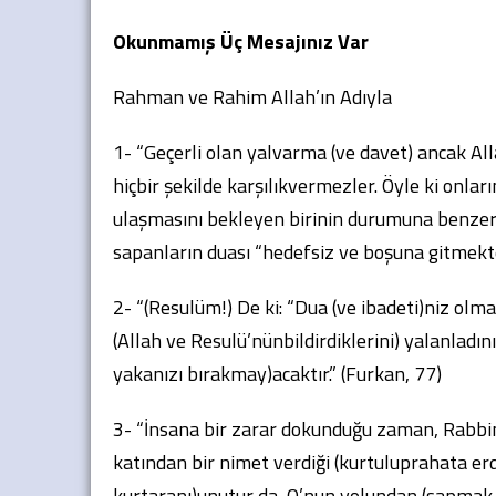
Okunmamış Üç Mesajınız Var
Rahman ve Rahim Allah’ın Adıyla
1- “Geçerli olan yalvarma (ve davet) ancak Alla
hiçbir şekilde karşılıkvermezler. Öyle ki onlar
ulaşmasını bekleyen birinin durumuna benzer;
sapanların duası “hedefsiz ve boşuna gitmekten”
2- “(Resulüm!) De ki: “Dua (ve ibadeti)niz olma
(Allah ve Resulü’nünbildirdiklerini) yalanladı
yakanızı bırakmay)acaktır.” (Furkan, 77)
3- “İnsana bir zarar dokunduğu zaman, Rabbin
katından bir nimet verdiği (kurtuluprahata er
kurtaranı)unutur da, O’nun yolundan (sapmak ve