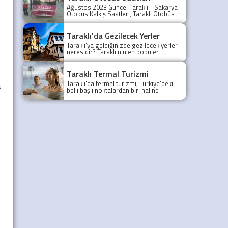
Ağustos 2023 Güncel Taraklı - Sakarya
Otobüs Kalkış Saatleri, Taraklı Otobüs
Saatler 2021, Taraklı Otobüs Tarifesi,
Taraklı Sakarya ilk otobüs ne zaman?
Taraklı - Sakarya Son Otobüs Ne
Taraklı'da Gezilecek Yerler
zaman? Sakarya Taraklı İlk Otobüs Ne
Taraklı'ya geldiğinizde gezilecek yerler
Zaman, Sakarya Taraklı Otobüs Saatleri,
neresidir? Taraklı'nın en popüler
Taraklı Koop Otobüs Saatleri
gezilecek yerleri yazımızda.
Taraklı Termal Turizmi
a
Taraklı'da termal turizmi, Türkiye'deki
belli başlı noktalardan biri haline
gelmiştir.