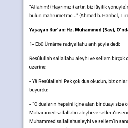
“Allahım! (Hayrımızı) artır, bizi (iyilik yönüy
bulun mahrumetme…” (Ahmed b. Hanbel, Tirm
Yaşayan Kur’an: Hz. Muhammed (Sav), O’nd
1- Ebû Ümâme radıyallahu anh şöyle dedi:
Resûlullah sallallahu aleyhi ve sellem birçok
üzerine:
- Yâ Resûlallah! Pek çok dua okudun, biz onl
buyurdu:
- “O duaların hepsini içine alan bir duayı siz
Muhammed sallallahu aleyhi ve sellem’insende
Muhammed sallallahualeyhi ve sellem’in sana s