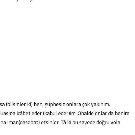
a (bilsinler ki) ben, şüphesiz onlara çok yakınım.
duasına icâbet eder (kabul eder)im. Ohalde onlar da benim
ana iman(dasebat) etsinler. Tâ ki bu sayede doğru yola