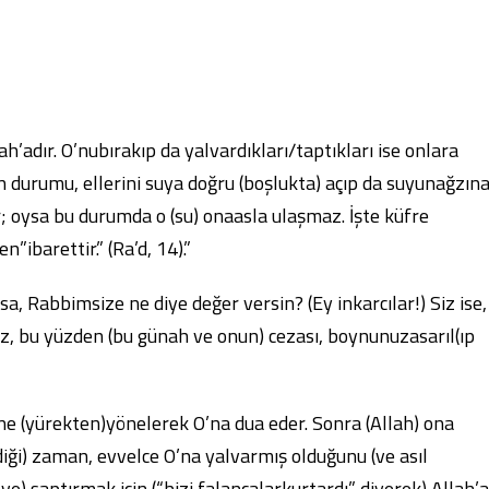
h’adır. O’nubırakıp da yalvardıkları/taptıkları ise onlara
ın durumu, ellerini suya doğru (boşlukta) açıp da suyunağzın
 oysa bu durumda o (su) onaasla ulaşmaz. İşte küfre
ibarettir.” (Ra’d, 14).”
sa, Rabbimsize ne diye değer versin? (Ey inkarcılar!) Siz ise,
nız, bu yüzden (bu günah ve onun) cezası, boynunuzasarıl(ıp
e (yürekten)yönelerek O’na dua eder. Sonra (Allah) ona
diği) zaman, evvelce O’na yalvarmış olduğunu (ve asıl
) saptırmak için (“bizi falancalarkurtardı” diyerek) Allah’a