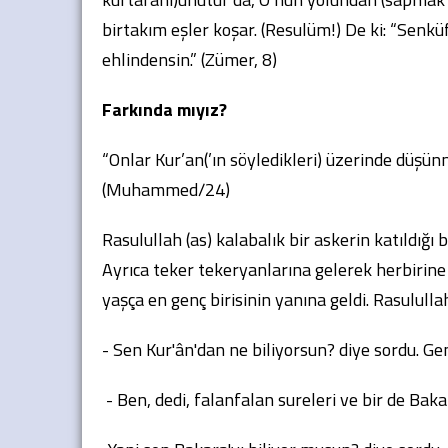
birtakım eşler koşar. (Resulüm!) De ki: “Senkü
ehlindensin.” (Zümer, 8)
Farkında mıyız?
“Onlar Kur’an(’ın söyledikleri) üzerinde düşün
(Muhammed/24)
Rasulullah (as) kalabalık bir askerin katıldığı 
Ayrıca teker tekeryanlarına gelerek herbirine
yaşça en genç birisinin yanına geldi. Rasululla
- Sen Kur'ân'dan ne biliyorsun? diye sordu. Ge
- Ben, dedi, falanfalan sureleri ve bir de Bakar