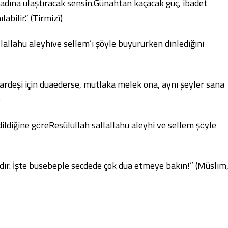
adına ulaştıracak sensin.Günahtan kaçacak güç, ibadet
bilir.” (Tirmizî)
lallahu aleyhive sellem’i şöyle buyururken dinlediğini
rdeşi için duaederse, mutlaka melek ona, aynı şeyler sana
)
ildiğine göreResûlullah sallallahu aleyhi ve sellem şöyle
dir. İşte busebeple secdede çok dua etmeye bakın!” (Müslim