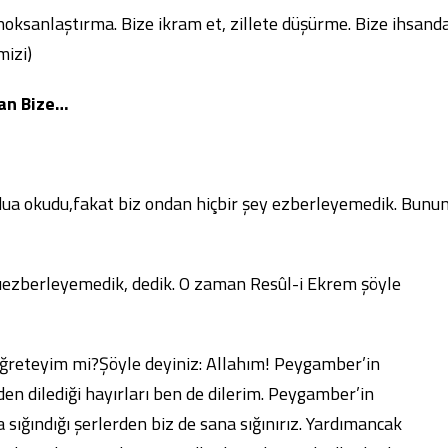
le)noksanlaştırma. Bize ikram et, zillete düşürme. Bize ihsand
izi)
an Bize…
 dua okudu,fakat biz ondan hiçbir şey ezberleyemedik. Bunu
arıezberleyemedik, dedik. O zaman Resûl-i Ekrem şöyle
e öğreteyim mi?Şöyle deyiniz: Allahım! Peygamber’in
n dilediği hayırları ben de dilerim. Peygamber’in
ığındığı şerlerden biz de sana sığınırız. Yardımancak