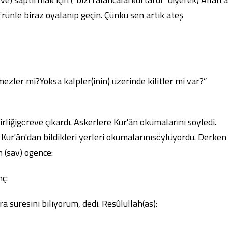
frünle biraz oyalanıp geçin. Çünkü sen artık ateş
mezler mi?Yoksa kalpler(inin) üzerinde kilitler mi var?”
birliğigöreve çıkardı. Askerlere Kur'ân okumalarını söyledi.
 Kur'ân'dan bildikleri yerleri okumalarınısöylüyordu. Derken
h (sav) ogence:
nç:
a suresini biliyorum, dedi. Resûlullah(as):