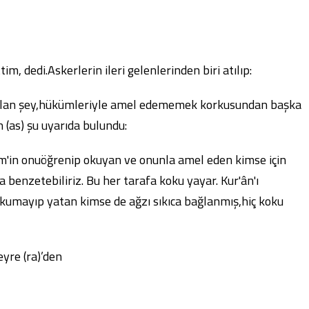
m, dedi.Askerlerin ileri gelenlerinden biri atılıp:
 olan şey,hükümleriyle amel edememek korkusundan başka
 (as) şu uyarıda bulundu:
rim'in onuöğrenip okuyan ve onunla amel eden kimse için
 benzetebiliriz. Bu her tarafa koku yayar. Kur'ân'ı
kumayıp yatan kimse de ağzı sıkıca bağlanmış,hiç koku
yre (ra)’den