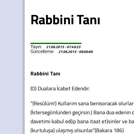
Rabbini Tanı
Yayın:
21.06.2013 - 07:49:23
Güncelleme:
21.06.2013 - 00:00:00
Rabbini Tanı
(O) Dualara İcabet Edendir.
“(Resûlüm!) Kullarım sana benisoracak olurlars
(İstersegönlünden geçirsin.) Bana dua edenin 
davetimi kabul ed(ip bana itaat et)sinler ve b
(kurtuluşa) ulaşmış olsunlar.”(Bakara 186)