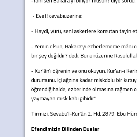
-Yani sen Bakara'yı biliyor musun? diye sordu.
- Evet! cevabıüzerine:
- Haydi, yürü, seni askerlere komutan tayin etti
- Yemin olsun, Bakara'yı ezberlememe mâni
bir şey değildir? dedi. Bununüzerine Rasulullah
- Kur'ân'ı öğrenin ve onu okuyun. Kur'an-ı Ke
durumunu, içi ağzına kadar miskdolu bir kutuya
öğrendiğihalde, ezberinde olmasına rağmen o
yaymayan misk kabı gibidir."
Tirmizi, Sevabu'l-Kur'ân 2, Hd. 2879, Ebu Hüre
Efendimizin Dilinden Dualar