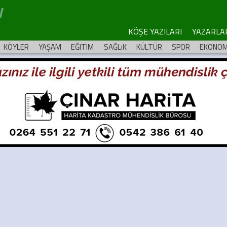
KÖŞE YAZILARI
YAZARLA
KÖYLER
YAŞAM
EĞITIM
SAĞLıK
KÜLTÜR
SPOR
EKONOM