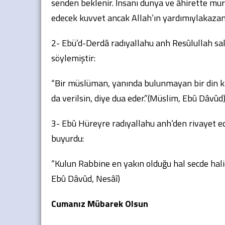
senden beklenir. İnsanı dünya ve âhirette mur
edecek kuvvet ancak Allah’ın yardımıylakazanıla
2- Ebü’d-Derdâ radıyallahu anh Resûlullah sal
söylemiştir:
“Bir müslüman, yanında bulunmayan bir din ka
da verilsin, diye dua eder.”(Müslim, Ebû Dâvûd
3- Ebû Hüreyre radıyallahu anh’den rivayet ed
buyurdu:
“Kulun Rabbine en yakın olduğu hal secde hali
Ebû Dâvûd, Nesâî)
Cumanız Mübarek Olsun