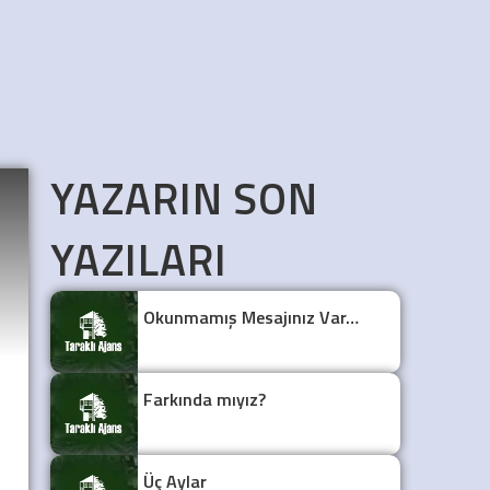
YAZARIN SON
YAZILARI
Okunmamış Mesajınız Var…
Farkında mıyız?
Üç Aylar