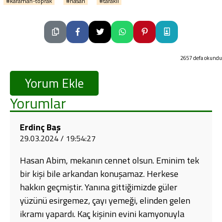
#karaman-toprak
#hasan
#tarakli
2657 defa okundu
Yorum Ekle
Yorumlar
Erdinç Baş
29.03.2024 / 19:54:27
Hasan Abim, mekanın cennet olsun. Eminim tek
bir kişi bile arkandan konuşamaz. Herkese
hakkın geçmiştir. Yanına gittiğimizde güler
yüzünü esirgemez, çayı yemeği, elinden gelen
ikramı yapardı. Kaç kişinin evini kamyonuyla