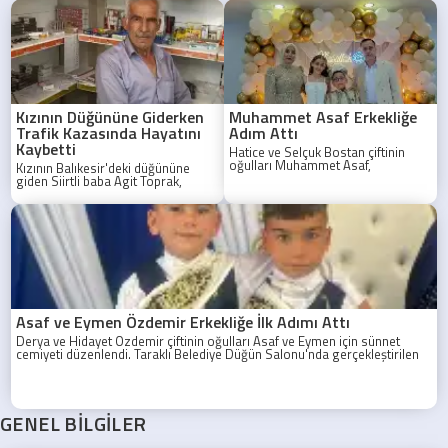
Kızının Düğününe Giderken
Muhammet Asaf Erkekliğe
Trafik Kazasında Hayatını
Adım Attı
Kaybetti
Hatice ve Selçuk Bostan çiftinin
oğulları Muhammet Asaf,
Kızının Balıkesir'deki düğününe
düzenlenen görkemli bir sünnet
giden Siirtli baba Agit Toprak,
töreniyle erkekliğe ilk adımını attı.
Sakarya'da geçirdiği trafik
kazasında hayatını kaybetti.
Asaf ve Eymen Özdemir Erkekliğe İlk Adımı Attı
Derya ve Hidayet Özdemir çiftinin oğulları Asaf ve Eymen için sünnet
cemiyeti düzenlendi. Taraklı Belediye Düğün Salonu'nda gerçekleştirilen
programa aile yakınları, akrabalar ve davetliler yoğun ilgi gösterdi.
GENEL BİLGİLER