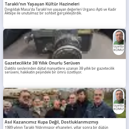
Taraklı'nın Yaşayan Kültür Hazineleri
Dıngıldak Masa'da Taraklı'nın yaşayan değerleri Urgancı Apti ve Kadir
Aktepe ile unutulmaz bir sohbet gerçekleştirdik.
İzzettin
KÖMÜRC
Gazetecilikte 38 Yıllık Onurlu Serüven
Daktilo seslerinden dijital manşetlere uzanan 38 yıllık bir gazetecilik
serüveni, hakikatin peşindeki bir ömrü özetliyor.
İzzettin
KÖMÜRC
Asıl Kazancımız Kupa Değil, Dostluklarımızmış
1989 yılının Taraklı Yıldırımspor efsaneleri, yıllar sonra bir düğün