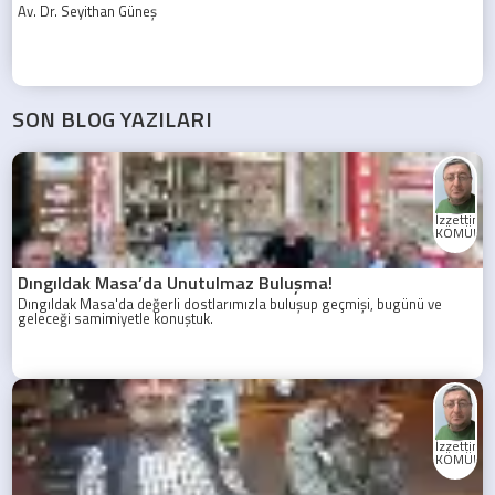
Av. Dr. Seyithan Güneş
SON BLOG YAZILARI
İzzettin
KÖMÜRC
Dıngıldak Masa’da Unutulmaz Buluşma!
Dıngıldak Masa'da değerli dostlarımızla buluşup geçmişi, bugünü ve
geleceği samimiyetle konuştuk.
İzzettin
KÖMÜRC