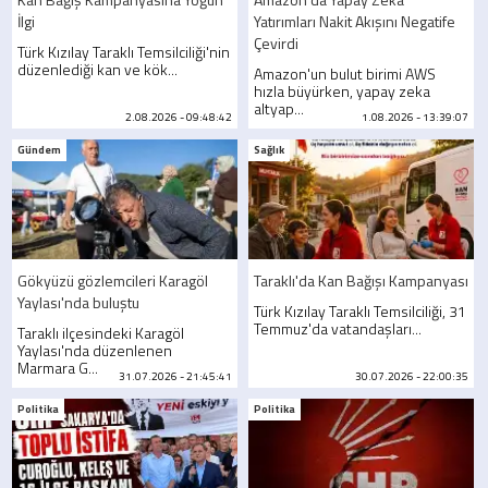
İlgi
Yatırımları Nakit Akışını Negatife
Çevirdi
Türk Kızılay Taraklı Temsilciliği'nin
düzenlediği kan ve kök...
Amazon'un bulut birimi AWS
hızla büyürken, yapay zeka
altyap...
2.08.2026 - 09:48:42
1.08.2026 - 13:39:07
Gündem
Sağlık
Gökyüzü gözlemcileri Karagöl
Taraklı'da Kan Bağışı Kampanyası
Yaylası'nda buluştu
Türk Kızılay Taraklı Temsilciliği, 31
Temmuz'da vatandaşları...
Taraklı ilçesindeki Karagöl
Yaylası'nda düzenlenen
Marmara G...
31.07.2026 - 21:45:41
30.07.2026 - 22:00:35
Politika
Politika