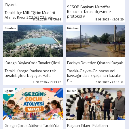
Ziyareti
SESOB Başkanı Muzaffer
Kabacan, Taraklı ilçesinde
Taraklı İlçe Milli Eğitim Müdürü
protokol v...
Ahmet Kıvcı, 2026/2027 eğit...
5.08.2026 - 16:00:56
5.08.2026 - 12:06:29
Gündem
Gündem
Karagöl Yaylası'nda Tuvalet Çilesi
Faciaya Devetiye Çıkaran Kavşak
Taraklı Karagöl Yaylası'nda tek
Taraklı-Geyve-Gölpazarı yol
tuvalet çilesi büyüyor. Haft...
kavşağında sık yaşanan kazalar
n...
4.08.2026 - 13:23:25
3.08.2026 - 23:11:14
Eğitim
Kültür
Gezgin Çocuk Atölyesi Taraklı'da
Başkan Pilavcı Evlatların