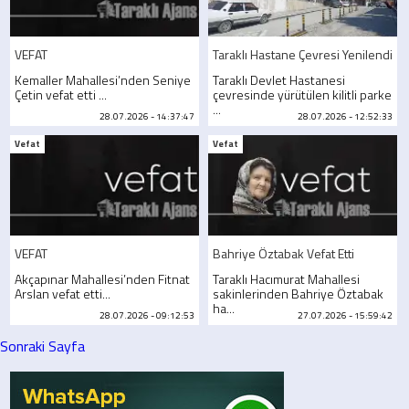
VEFAT
Taraklı Hastane Çevresi Yenilendi
Kemaller Mahallesi’nden Seniye
Taraklı Devlet Hastanesi
Çetin vefat etti ...
çevresinde yürütülen kilitli parke
...
28.07.2026 - 14:37:47
28.07.2026 - 12:52:33
Vefat
Vefat
VEFAT
Bahriye Öztabak Vefat Etti
Akçapınar Mahallesi’nden Fitnat
Taraklı Hacımurat Mahallesi
Arslan vefat etti...
sakinlerinden Bahriye Öztabak
ha...
28.07.2026 - 09:12:53
27.07.2026 - 15:59:42
Sonraki Sayfa