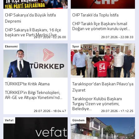
CHP Sakarya'da Büyük İstifa
CHP Taraklı’da Toplu İstifa
Depremi
CHP Taraklı İlçe Başkanı İsmail
Doğan ve yönetim kurulu üyel...
CHP Sakarya İl Başkanı, 16 ilçe
başkanı ve Parti Meclisi Üye...
29.07.2026 - 22:26:00
29.07.2026 - 22:08:33
Ekonomi
Spor
TÜRKKEP’te Kritik Atama
Taraklıspor'dan Başkan Pilavcı'ya
Ziyaret
TÜRKKEP’in Bilgi Teknolojileri,
AR-GE ve Altyapı Yönetimi’nd...
Taraklıspor Kulübü Başkanı
Turgay Özen ve yönetimi,
Belediye...
29.07.2026 - 18:04:47
29.07.2026 - 17:12:25
Vefat
Gündem