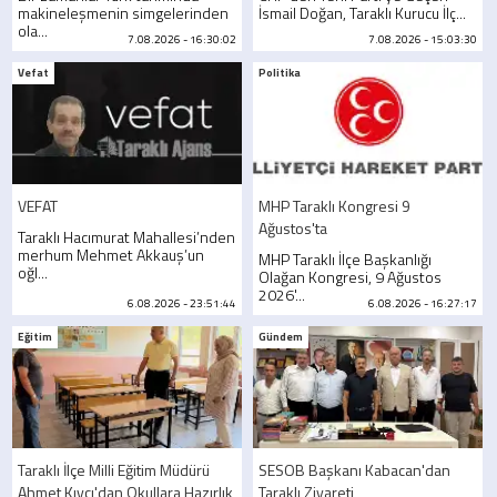
makineleşmenin simgelerinden
İsmail Doğan, Taraklı Kurucu İlç...
ola...
7.08.2026 - 16:30:02
7.08.2026 - 15:03:30
Vefat
Politika
VEFAT
MHP Taraklı Kongresi 9
Ağustos'ta
Taraklı Hacımurat Mahallesi’nden
merhum Mehmet Akkauş’un
MHP Taraklı İlçe Başkanlığı
oğl...
Olağan Kongresi, 9 Ağustos
2026'...
6.08.2026 - 23:51:44
6.08.2026 - 16:27:17
Eğitim
Gündem
Taraklı İlçe Milli Eğitim Müdürü
SESOB Başkanı Kabacan'dan
Ahmet Kıvcı'dan Okullara Hazırlık
Taraklı Ziyareti