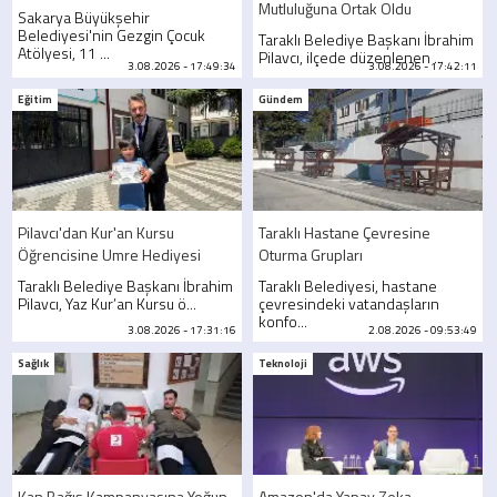
Mutluluğuna Ortak Oldu
Sakarya Büyükşehir
Belediyesi'nin Gezgin Çocuk
Taraklı Belediye Başkanı İbrahim
Atölyesi, 11 ...
Pilavcı, ilçede düzenlenen ...
3.08.2026 - 17:49:34
3.08.2026 - 17:42:11
Eğitim
Gündem
Pilavcı'dan Kur'an Kursu
Taraklı Hastane Çevresine
Öğrencisine Umre Hediyesi
Oturma Grupları
Taraklı Belediye Başkanı İbrahim
Taraklı Belediyesi, hastane
Pilavcı, Yaz Kur’an Kursu ö...
çevresindeki vatandaşların
konfo...
3.08.2026 - 17:31:16
2.08.2026 - 09:53:49
Sağlık
Teknoloji
Kan Bağış Kampanyasına Yoğun
Amazon'da Yapay Zeka