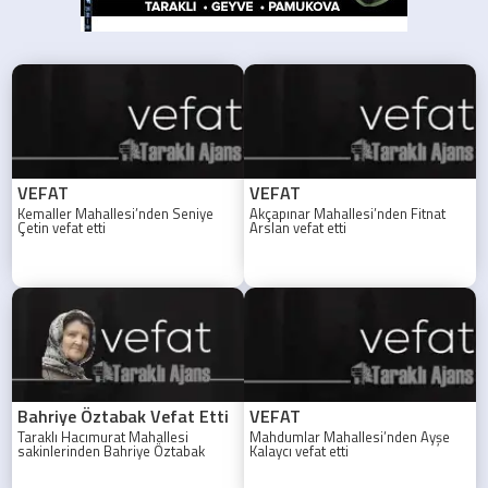
VEFAT
VEFAT
Kemaller Mahallesi’nden Seniye
Akçapınar Mahallesi’nden Fitnat
Çetin vefat etti
Arslan vefat etti
Bahriye Öztabak Vefat Etti
VEFAT
Taraklı Hacımurat Mahallesi
Mahdumlar Mahallesi’nden Ayşe
sakinlerinden Bahriye Öztabak
Kalaycı vefat etti
hayatını kaybetti. Cenazesi 29
Temmuz 2026 Çarşamba günü