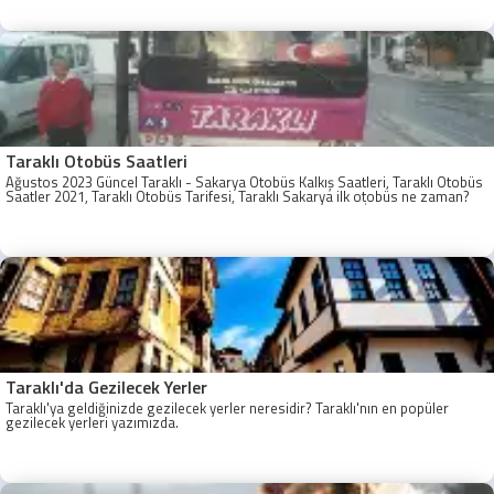
Taraklı Otobüs Saatleri
Ağustos 2023 Güncel Taraklı - Sakarya Otobüs Kalkış Saatleri, Taraklı Otobüs
Saatler 2021, Taraklı Otobüs Tarifesi, Taraklı Sakarya ilk otobüs ne zaman?
Taraklı - Sakarya Son Otobüs Ne zaman? Sakarya Taraklı İlk Otobüs Ne
Zaman, Sakarya Taraklı Otobüs Saatleri, Taraklı Koop Otobüs Saatleri
Taraklı'da Gezilecek Yerler
Taraklı'ya geldiğinizde gezilecek yerler neresidir? Taraklı'nın en popüler
gezilecek yerleri yazımızda.