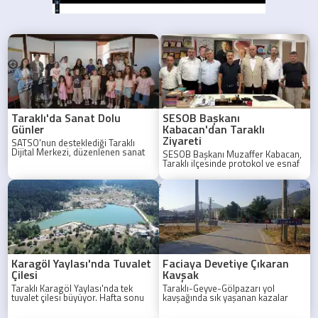
Taraklı'da Sanat Dolu
SESOB Başkanı
Günler
Kabacan'dan Taraklı
Ziyareti
SATSO'nun desteklediği Taraklı
Dijital Merkezi, düzenlenen sanat
SESOB Başkanı Muzaffer Kabacan,
etkinliğiyle çocuklara unutulmaz bir
Taraklı ilçesinde protokol ve esnaf
gün yaşattı.
temsilcileriyle bir araya geldi.
Karagöl Yaylası'nda Tuvalet
Faciaya Devetiye Çıkaran
Çilesi
Kavşak
Taraklı Karagöl Yaylası'nda tek
Taraklı-Geyve-Gölpazarı yol
tuvalet çilesi büyüyor. Hafta sonu
kavşağında sık yaşanan kazalar
yoğunluğunda kampçılar uzun
nedeniyle bölge halkı acil önlem
kuyruklardan şikayetçi.
alınmasını istiyor.