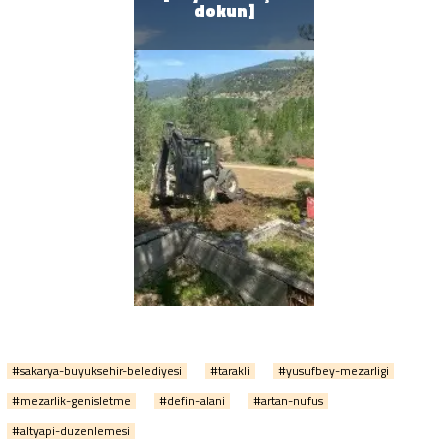
#sakarya-buyuksehir-belediyesi
#tarakli
#yusufbey-mezarligi
#mezarlik-genisletme
#defin-alani
#artan-nufus
#altyapi-duzenlemesi