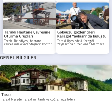
Taraklı Hastane Çevresine
Gökyüzü gözlemcileri
Oturma Grupları
Karagöl Yaylası'nda buluştu
Taraklı Belediyesi, hastane
Taraklı ilçesindeki Karagöl
çevresindeki vatandaşların konforu
Yaylası'nda düzenlenen Marmara
için yeni oturma grupları yerleştirdi.
Gözlem Etkinliği (MAGET),
astronomi meraklılarını bir araya
getirdi.
GENEL BİLGİLER
Taraklı
Taraklı Nerede, Taraklı'nın tarihi ve coğrafi özellikleri