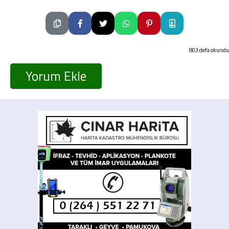
803 defa okundu
Yorum Ekle