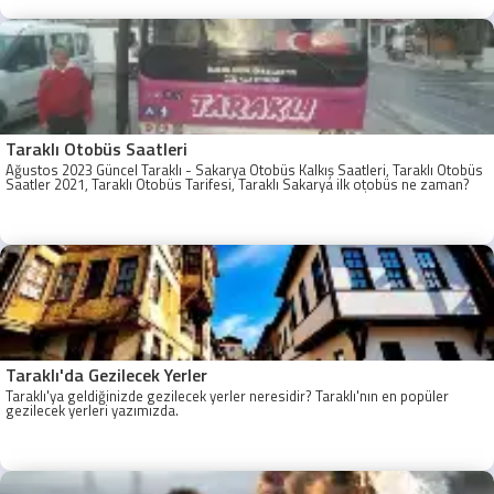
Taraklı Otobüs Saatleri
Ağustos 2023 Güncel Taraklı - Sakarya Otobüs Kalkış Saatleri, Taraklı Otobüs
Saatler 2021, Taraklı Otobüs Tarifesi, Taraklı Sakarya ilk otobüs ne zaman?
Taraklı - Sakarya Son Otobüs Ne zaman? Sakarya Taraklı İlk Otobüs Ne
Zaman, Sakarya Taraklı Otobüs Saatleri, Taraklı Koop Otobüs Saatleri
Taraklı'da Gezilecek Yerler
Taraklı'ya geldiğinizde gezilecek yerler neresidir? Taraklı'nın en popüler
gezilecek yerleri yazımızda.