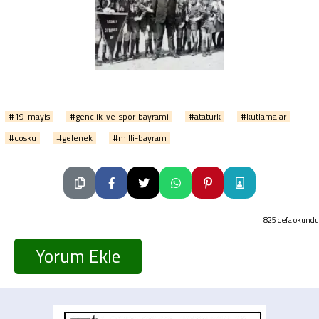
#19-mayis
#genclik-ve-spor-bayrami
#ataturk
#kutlamalar
#cosku
#gelenek
#milli-bayram
825 defa okundu
Yorum Ekle