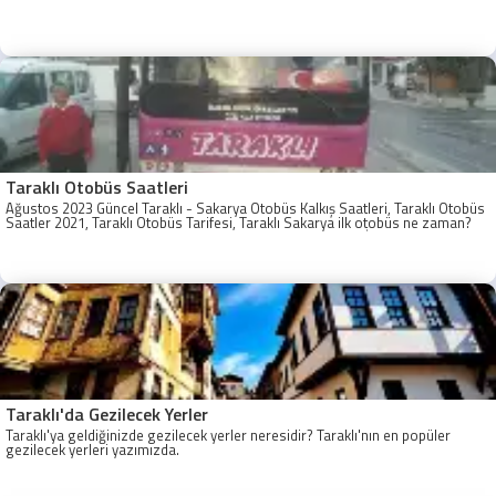
Taraklı Otobüs Saatleri
Ağustos 2023 Güncel Taraklı - Sakarya Otobüs Kalkış Saatleri, Taraklı Otobüs
Saatler 2021, Taraklı Otobüs Tarifesi, Taraklı Sakarya ilk otobüs ne zaman?
Taraklı - Sakarya Son Otobüs Ne zaman? Sakarya Taraklı İlk Otobüs Ne
Zaman, Sakarya Taraklı Otobüs Saatleri, Taraklı Koop Otobüs Saatleri
Taraklı'da Gezilecek Yerler
Taraklı'ya geldiğinizde gezilecek yerler neresidir? Taraklı'nın en popüler
gezilecek yerleri yazımızda.