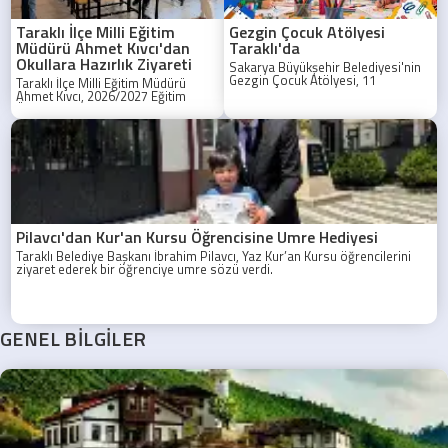
Taraklı İlçe Milli Eğitim
Gezgin Çocuk Atölyesi
Müdürü Ahmet Kıvcı'dan
Taraklı'da
Okullara Hazırlık Ziyareti
Sakarya Büyükşehir Belediyesi'nin
Gezgin Çocuk Atölyesi, 11
Taraklı İlçe Milli Eğitim Müdürü
Ağustos'ta Taraklı'da çocuklarla
Ahmet Kıvcı, 2026/2027 Eğitim
buluşuyor.
Öğretim Yılı hazırlıkları kapsamında
Taraklı Ortaokulu ve Taraklı İmam
Hatip Ortaokulunu ziyaret etti.
Pilavcı'dan Kur'an Kursu Öğrencisine Umre Hediyesi
Taraklı Belediye Başkanı İbrahim Pilavcı, Yaz Kur’an Kursu öğrencilerini
ziyaret ederek bir öğrenciye umre sözü verdi.
GENEL BİLGİLER