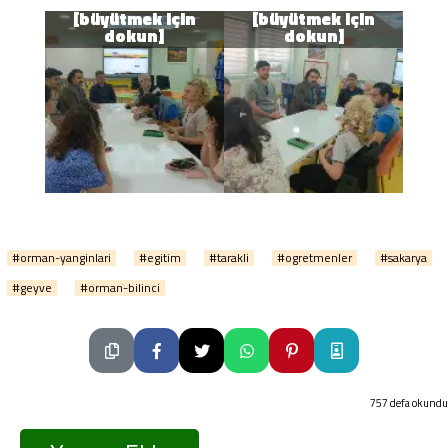
#orman-yanginlari
#egitim
#tarakli
#ogretmenler
#sakarya
#geyve
#orman-bilinci
757 defa okundu