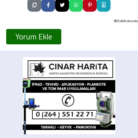
869 defa okundu
Yorum Ekle