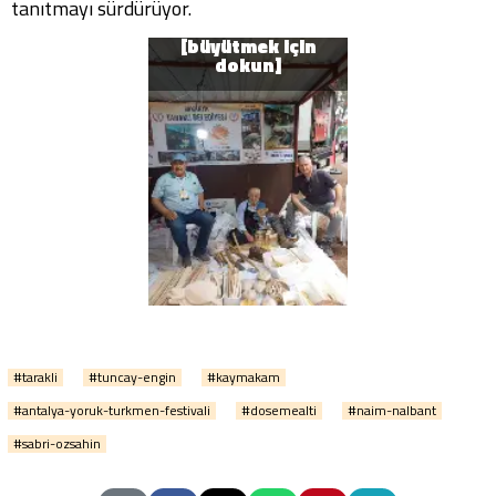
tanıtmayı sürdürüyor.
#tarakli
#tuncay-engin
#kaymakam
#antalya-yoruk-turkmen-festivali
#dosemealti
#naim-nalbant
#sabri-ozsahin