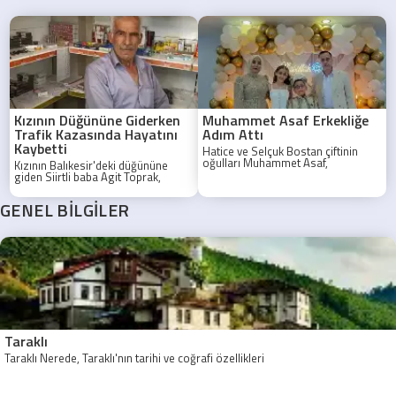
Kızının Düğününe Giderken
Muhammet Asaf Erkekliğe
Trafik Kazasında Hayatını
Adım Attı
Kaybetti
Hatice ve Selçuk Bostan çiftinin
oğulları Muhammet Asaf,
Kızının Balıkesir'deki düğününe
düzenlenen görkemli bir sünnet
giden Siirtli baba Agit Toprak,
töreniyle erkekliğe ilk adımını attı.
Sakarya'da geçirdiği trafik
kazasında hayatını kaybetti.
GENEL BİLGİLER
Taraklı
Taraklı Nerede, Taraklı'nın tarihi ve coğrafi özellikleri