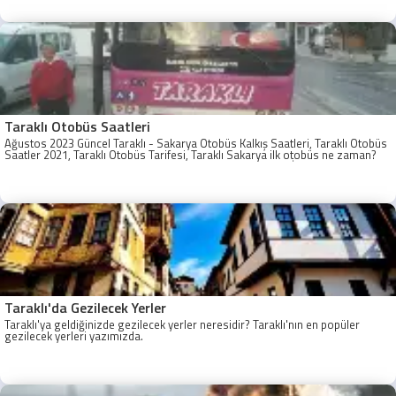
Taraklı Otobüs Saatleri
Ağustos 2023 Güncel Taraklı - Sakarya Otobüs Kalkış Saatleri, Taraklı Otobüs
Saatler 2021, Taraklı Otobüs Tarifesi, Taraklı Sakarya ilk otobüs ne zaman?
Taraklı - Sakarya Son Otobüs Ne zaman? Sakarya Taraklı İlk Otobüs Ne
Zaman, Sakarya Taraklı Otobüs Saatleri, Taraklı Koop Otobüs Saatleri
Taraklı'da Gezilecek Yerler
Taraklı'ya geldiğinizde gezilecek yerler neresidir? Taraklı'nın en popüler
gezilecek yerleri yazımızda.