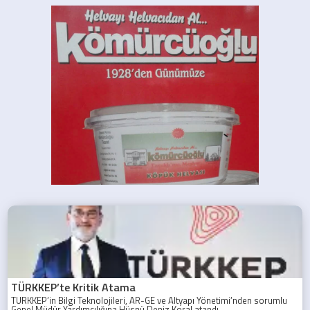
TÜRKKEP’te Kritik Atama
TÜRKKEP’in Bilgi Teknolojileri, AR-GE ve Altyapı Yönetimi’nden sorumlu
Genel Müdür Yardımcılığına Hüsnü Deniz Koral atandı.