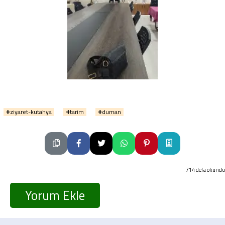
#ziyaret-kutahya
#tarim
#duman
714 defa okundu
Yorum Ekle