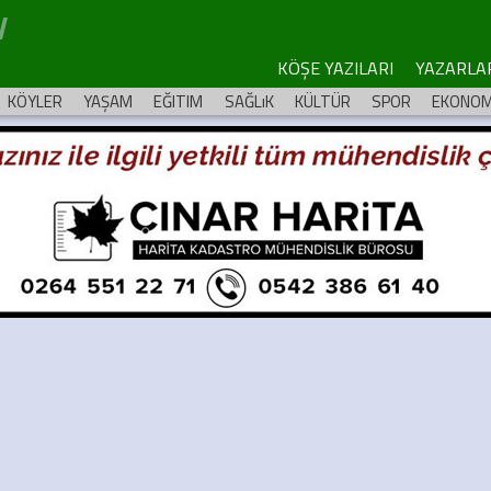
KÖŞE YAZILARI
YAZARLA
KÖYLER
YAŞAM
EĞITIM
SAĞLıK
KÜLTÜR
SPOR
EKONOM