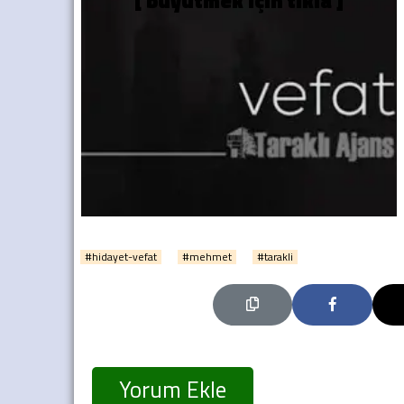
#hidayet-vefat
#mehmet
#tarakli
Yorum Ekle