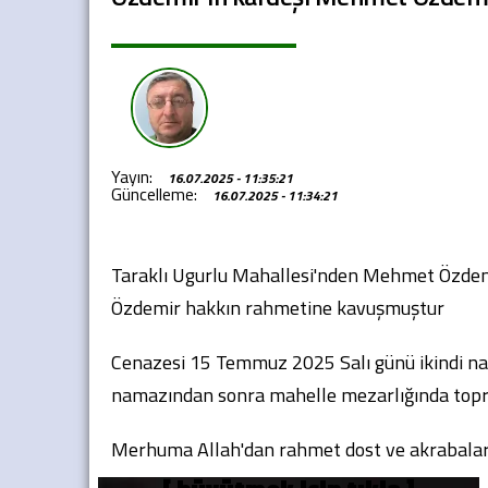
Yayın:
16.07.2025 - 11:35:21
Güncelleme:
16.07.2025 - 11:34:21
Taraklı Ugurlu Mahallesi'nden Mehmet Özdem
Özdemir hakkın rahmetine kavuşmuştur
Cenazesi 15 Temmuz 2025 Salı günü ikindi na
namazından sonra mahelle mezarlığında topra
Merhuma Allah'dan rahmet dost ve akrabaların