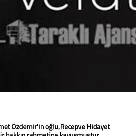
met Özdemir'in oğlu,Recepve Hidayet
ir hakkın rahmetine kavuşmuştur