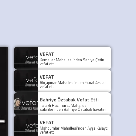
VEFAT
Kemaller Mahallesi’nden Seniye Çetin
vefat etti
VEFAT
Akçapınar Mahallesi’nden Fitnat Arslan
vefat etti
Bahriye Öztabak Vefat Etti
Taraklı Hacımurat Mahallesi
sakinlerinden Bahriye Öztabak hayatını
kaybetti. Cenazesi 29 Temmuz 2026
Çarşamba günü toprağa verilecek.
VEFAT
Mahdumlar Mahallesi’nden Ayşe Kalaycı
vefat etti