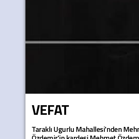
VEFAT
Taraklı Ugurlu Mahallesi'nden Meh
Özdemir'in kardeşi Mehmet Özdem