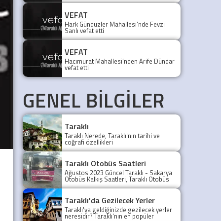
VEFAT
Hark Gündüzler Mahallesi’nde Fevzi
Sanlı vefat etti
VEFAT
Hacımurat Mahallesi’nden Arife Dündar
vefat etti
GENEL BİLGİLER
Taraklı
Taraklı Nerede, Taraklı'nın tarihi ve
coğrafi özellikleri
Taraklı Otobüs Saatleri
Ağustos 2023 Güncel Taraklı - Sakarya
Otobüs Kalkış Saatleri, Taraklı Otobüs
Saatler 2021, Taraklı Otobüs Tarifesi,
Taraklı Sakarya ilk otobüs ne zaman?
Taraklı - Sakarya Son Otobüs Ne
Taraklı'da Gezilecek Yerler
zaman? Sakarya Taraklı İlk Otobüs Ne
Taraklı'ya geldiğinizde gezilecek yerler
Zaman, Sakarya Taraklı Otobüs Saatleri,
neresidir? Taraklı'nın en popüler
Taraklı Koop Otobüs Saatleri