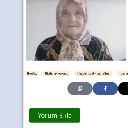
#vefat
#fatma-kuyucu
#hacimurat-mahallesi
#cena
Yorum Ekle