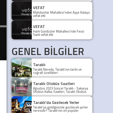
kaybetti. Cenazesi 29 Temmuz 2026
Çarşamba günü toprağa verilecek.
VEFAT
Mahdumlar Mahallesi’nden Ayşe Kalaycı
vefat etti
VEFAT
Hark Gündüzler Mahallesi’nde Fevzi
Sanlı vefat etti
GENEL BİLGİLER
Taraklı
Taraklı Nerede, Taraklı'nın tarihi ve
coğrafi özellikleri
Taraklı Otobüs Saatleri
Ağustos 2023 Güncel Taraklı - Sakarya
Otobüs Kalkış Saatleri, Taraklı Otobüs
Saatler 2021, Taraklı Otobüs Tarifesi,
Taraklı Sakarya ilk otobüs ne zaman?
Taraklı - Sakarya Son Otobüs Ne
Taraklı'da Gezilecek Yerler
zaman? Sakarya Taraklı İlk Otobüs Ne
Taraklı'ya geldiğinizde gezilecek yerler
Zaman, Sakarya Taraklı Otobüs Saatleri,
neresidir? Taraklı'nın en popüler
Taraklı Koop Otobüs Saatleri