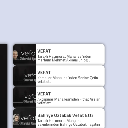
VEFAT
Taraklı Hacımurat Mahallesi’nden
merhum Mehmet Akkauş’un oğlu
(Şoför)Hayati Akkuş hakkın rahmetine
kavuşmuştur
VEFAT
Kemaller Mahallesi’nden Seniye Çetin
vefat etti
VEFAT
Akçapınar Mahallesi’nden Fitnat Arslan
vefat etti
Bahriye Öztabak Vefat Etti
Taraklı Hacımurat Mahallesi
sakinlerinden Bahriye Öztabak hayatını