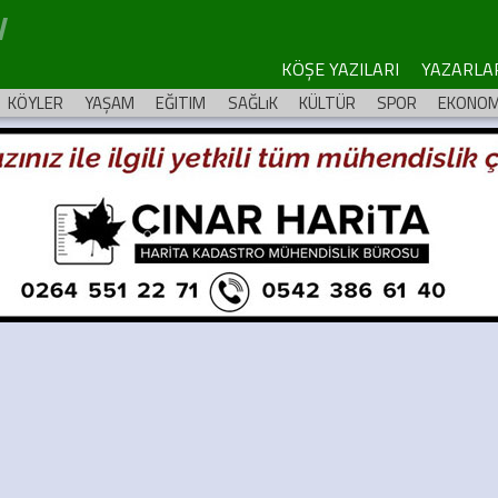
KÖŞE YAZILARI
YAZARLA
KÖYLER
YAŞAM
EĞITIM
SAĞLıK
KÜLTÜR
SPOR
EKONOM