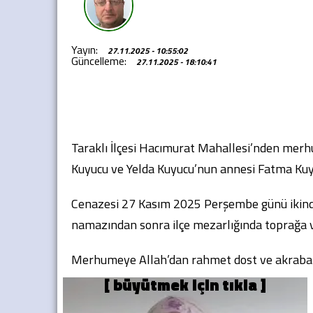
Yayın:
27.11.2025 - 10:55:02
Güncelleme:
27.11.2025 - 18:10:41
Taraklı İlçesi Hacımurat Mahallesi’nden me
Kuyucu ve Yelda Kuyucu’nun annesi Fatma Ku
Cenazesi 27 Kasım 2025 Perşembe günü ikind
namazından sonra ilçe mezarlığında toprağa ve
Merhumeye Allah’dan rahmet dost ve akrabalar