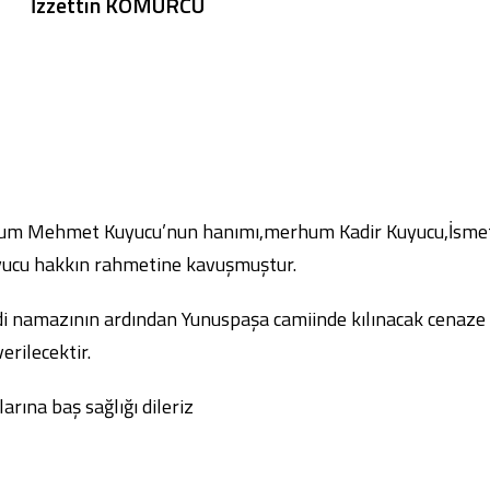
İzzettin KÖMÜRCÜ
rhum Mehmet Kuyucu’nun hanımı,merhum Kadir Kuyucu,İsme
yucu hakkın rahmetine kavuşmuştur.
i namazının ardından Yunuspaşa camiinde kılınacak cenaze
rilecektir.
ına baş sağlığı dileriz