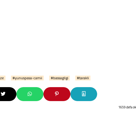
ze
#yunuspasa-camii
#bassagligi
#tarakli
1659 defa o