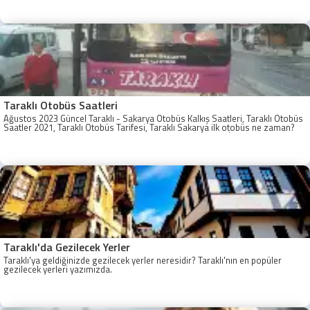
Taraklı Otobüs Saatleri
Ağustos 2023 Güncel Taraklı - Sakarya Otobüs Kalkış Saatleri, Taraklı Otobüs
Saatler 2021, Taraklı Otobüs Tarifesi, Taraklı Sakarya ilk otobüs ne zaman?
Taraklı - Sakarya Son Otobüs Ne zaman? Sakarya Taraklı İlk Otobüs Ne
Zaman, Sakarya Taraklı Otobüs Saatleri, Taraklı Koop Otobüs Saatleri
Taraklı'da Gezilecek Yerler
Taraklı'ya geldiğinizde gezilecek yerler neresidir? Taraklı'nın en popüler
gezilecek yerleri yazımızda.