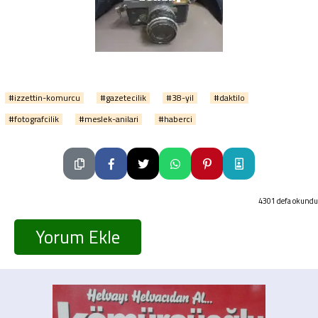
#izzettin-komurcu
#gazetecilik
#38-yil
#daktilo
#fotografcilik
#meslek-anilari
#haberci
4301 defa okundu
Yorum Ekle