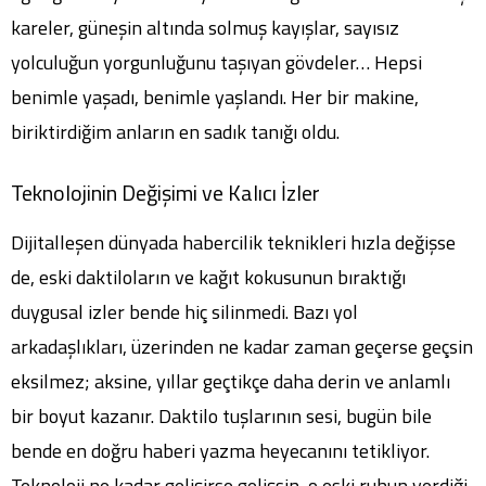
kareler, güneşin altında solmuş kayışlar, sayısız
yolculuğun yorgunluğunu taşıyan gövdeler… Hepsi
benimle yaşadı, benimle yaşlandı. Her bir makine,
biriktirdiğim anların en sadık tanığı oldu.
Teknolojinin Değişimi ve Kalıcı İzler
Dijitalleşen dünyada habercilik teknikleri hızla değişse
de, eski daktiloların ve kağıt kokusunun bıraktığı
duygusal izler bende hiç silinmedi. Bazı yol
arkadaşlıkları, üzerinden ne kadar zaman geçerse geçsin
eksilmez; aksine, yıllar geçtikçe daha derin ve anlamlı
bir boyut kazanır. Daktilo tuşlarının sesi, bugün bile
bende en doğru haberi yazma heyecanını tetikliyor.
Teknoloji ne kadar gelişirse gelişsin, o eski ruhun verdiği