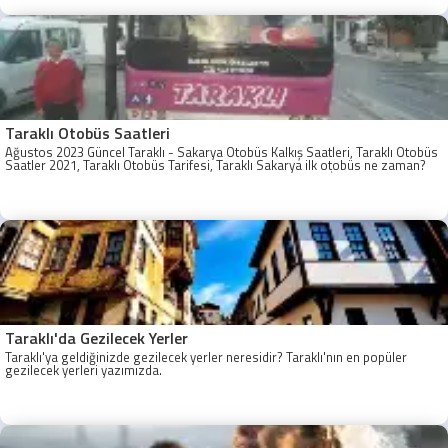
Taraklı Otobüs Saatleri
Ağustos 2023 Güncel Taraklı - Sakarya Otobüs Kalkış Saatleri, Taraklı Otobüs
Saatler 2021, Taraklı Otobüs Tarifesi, Taraklı Sakarya ilk otobüs ne zaman?
Taraklı - Sakarya Son Otobüs Ne zaman? Sakarya Taraklı İlk Otobüs Ne
Zaman, Sakarya Taraklı Otobüs Saatleri, Taraklı Koop Otobüs Saatleri
Taraklı'da Gezilecek Yerler
Taraklı'ya geldiğinizde gezilecek yerler neresidir? Taraklı'nın en popüler
gezilecek yerleri yazımızda.