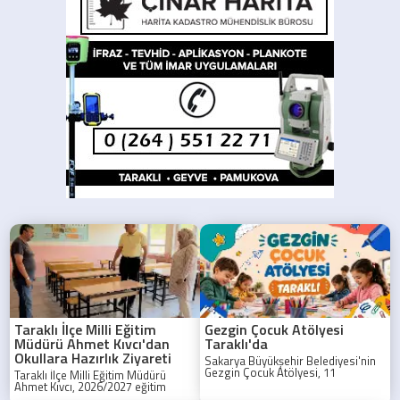
Taraklı İlçe Milli Eğitim
Gezgin Çocuk Atölyesi
Müdürü Ahmet Kıvcı'dan
Taraklı'da
Okullara Hazırlık Ziyareti
Sakarya Büyükşehir Belediyesi'nin
Gezgin Çocuk Atölyesi, 11
Taraklı İlçe Milli Eğitim Müdürü
Ağustos'ta Taraklı'da çocuklarla
Ahmet Kıvcı, 2026/2027 eğitim
buluşuyor.
öğretim yılı hazırlıkları kapsamında