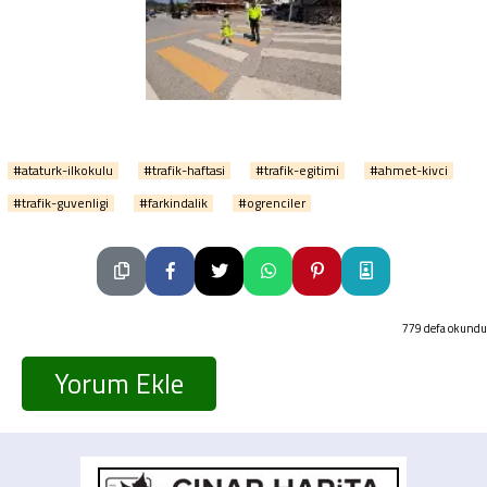
#ataturk-ilkokulu
#trafik-haftasi
#trafik-egitimi
#ahmet-kivci
#trafik-guvenligi
#farkindalik
#ogrenciler
779 defa okundu
Yorum Ekle