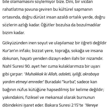
bile olamamasını söylemiyor bize. Dini, bir vicdan
rahatlatma şovuna çeviren bu kültürel sapmanın
ortasında, doğru dürüst insan azaldı ortalık yerde, doğru
sözlerin azlığı kadar. Öğütler bozulsa da bozulmadılar
bizim kadar.
Gökyüzünden inen soyut ve ulaşılamaz bir öğreti değildir
Kur'an'ın infakı; bizzat yere, toprağa, sokağa ve insana
dokunan, hayatı yeniden dizayn eden ilahi bir nizamdır.
Nahl Suresi 90. ayet her cuma kulaklarımıza bir uyarı
gibi çarpar:
"Muhakkak ki Allah, adaleti, iyiliği, akrabaya
yardım etmeyi emreder."
Buradaki "kurba", sadece kan
bağının nüfus kütüğüne hapsedilmiş bir kelime değildir;
yakındakini, fiziksel ve mekansal olarak burnunun
dibindekini işaret eder. Bakara Suresi 215'te
"Nereye