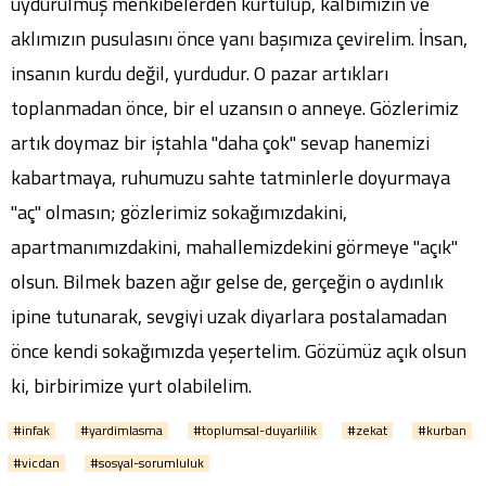
uydurulmuş menkıbelerden kurtulup, kalbimizin ve
aklımızın pusulasını önce yanı başımıza çevirelim. İnsan,
insanın kurdu değil, yurdudur. O pazar artıkları
toplanmadan önce, bir el uzansın o anneye. Gözlerimiz
artık doymaz bir iştahla "daha çok" sevap hanemizi
kabartmaya, ruhumuzu sahte tatminlerle doyurmaya
"aç" olmasın; gözlerimiz sokağımızdakini,
apartmanımızdakini, mahallemizdekini görmeye "açık"
olsun. Bilmek bazen ağır gelse de, gerçeğin o aydınlık
ipine tutunarak, sevgiyi uzak diyarlara postalamadan
önce kendi sokağımızda yeşertelim. Gözümüz açık olsun
ki, birbirimize yurt olabilelim.
#infak
#yardimlasma
#toplumsal-duyarlilik
#zekat
#kurban
#vicdan
#sosyal-sorumluluk