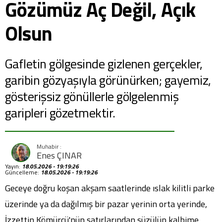
Gözümüz Aç Değil, Açık
Olsun
Gafletin gölgesinde gizlenen gerçekler,
garibin gözyaşıyla görünürken; gayemiz,
gösterişsiz gönüllerle gölgelenmiş
garipleri gözetmektir.
Enes ÇINAR
Yayın:
18.05.2026 - 19:19:26
Güncelleme:
18.05.2026 - 19:19:26
Geceye doğru koşan akşam saatlerinde ıslak kilitli parke
üzerinde ya da dağılmış bir pazar yerinin orta yerinde,
İzzettin Kömürcü'nün satırlarından süzülüp kalbime