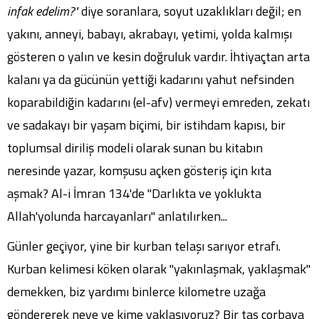
infak edelim?"
diye soranlara, soyut uzaklıkları değil; en
yakını, anneyi, babayı, akrabayı, yetimi, yolda kalmışı
gösteren o yalın ve kesin doğruluk vardır. İhtiyaçtan arta
kalanı ya da gücünün yettiği kadarını yahut nefsinden
koparabildiğin kadarını (el-afv) vermeyi emreden, zekatı
ve sadakayı bir yaşam biçimi, bir istihdam kapısı, bir
toplumsal diriliş modeli olarak sunan bu kitabın
neresinde yazar, komşusu açken gösteriş için kıta
aşmak? Al-i İmran 134'de "Darlıkta ve yoklukta
Allah'yolunda harcayanları" anlatılırken...
Günler geçiyor, yine bir kurban telaşı sarıyor etrafı.
Kurban kelimesi köken olarak "yakınlaşmak, yaklaşmak"
demekken, biz yardımı binlerce kilometre uzağa
göndererek neye ve kime yaklaşıyoruz? Bir tas çorbaya