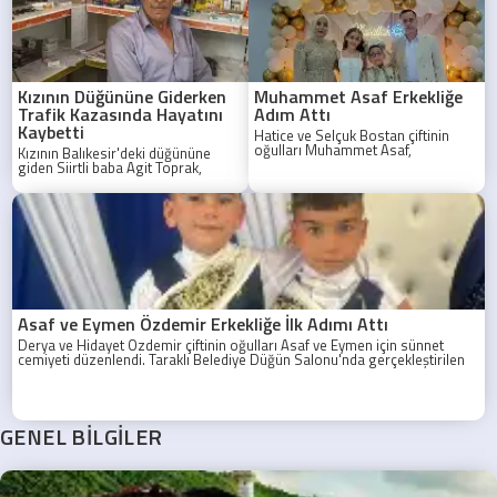
Kızının Düğününe Giderken
Muhammet Asaf Erkekliğe
Trafik Kazasında Hayatını
Adım Attı
Kaybetti
Hatice ve Selçuk Bostan çiftinin
oğulları Muhammet Asaf,
Kızının Balıkesir'deki düğününe
düzenlenen görkemli bir sünnet
giden Siirtli baba Agit Toprak,
töreniyle erkekliğe ilk adımını attı.
Sakarya'da geçirdiği trafik
kazasında hayatını kaybetti.
Asaf ve Eymen Özdemir Erkekliğe İlk Adımı Attı
Derya ve Hidayet Özdemir çiftinin oğulları Asaf ve Eymen için sünnet
cemiyeti düzenlendi. Taraklı Belediye Düğün Salonu'nda gerçekleştirilen
programa aile yakınları, akrabalar ve davetliler yoğun ilgi gösterdi.
GENEL BİLGİLER