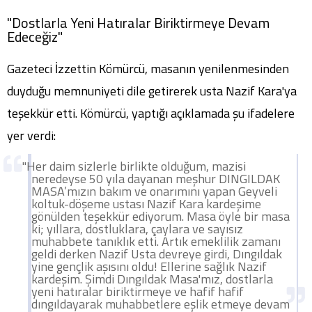
"Dostlarla Yeni Hatıralar Biriktirmeye Devam
Edeceğiz"
Gazeteci İzzettin Kömürcü, masanın yenilenmesinden
duyduğu memnuniyeti dile getirerek usta Nazif Kara'ya
teşekkür etti. Kömürcü, yaptığı açıklamada şu ifadelere
yer verdi:
"Her daim sizlerle birlikte olduğum, mazisi
neredeyse 50 yıla dayanan meşhur DINGILDAK
MASA’mızın bakım ve onarımını yapan Geyveli
koltuk-döşeme ustası Nazif Kara kardeşime
gönülden teşekkür ediyorum. Masa öyle bir masa
ki; yıllara, dostluklara, çaylara ve sayısız
muhabbete tanıklık etti. Artık emeklilik zamanı
geldi derken Nazif Usta devreye girdi, Dıngıldak
yine gençlik aşısını oldu! Ellerine sağlık Nazif
kardeşim. Şimdi Dıngıldak Masa'mız, dostlarla
yeni hatıralar biriktirmeye ve hafif hafif
dıngıldayarak muhabbetlere eşlik etmeye devam