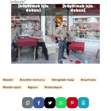
edecek."
#tarakli
#izzettin-komurcu
#dingildak-masa
#nazif-kara
#tarakli-ajans
#geyve
#restorasyon