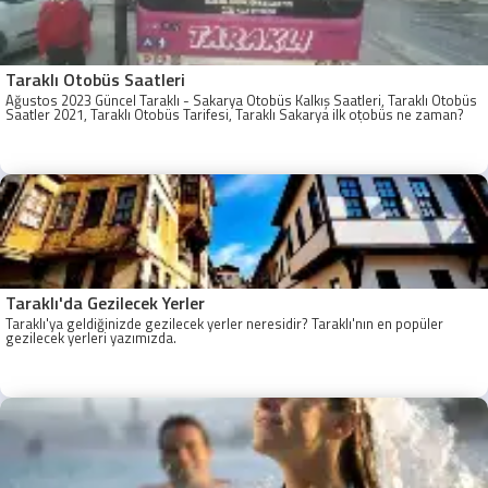
Taraklı Otobüs Saatleri
Ağustos 2023 Güncel Taraklı - Sakarya Otobüs Kalkış Saatleri, Taraklı Otobüs
Saatler 2021, Taraklı Otobüs Tarifesi, Taraklı Sakarya ilk otobüs ne zaman?
Taraklı - Sakarya Son Otobüs Ne zaman? Sakarya Taraklı İlk Otobüs Ne
Zaman, Sakarya Taraklı Otobüs Saatleri, Taraklı Koop Otobüs Saatleri
Taraklı'da Gezilecek Yerler
Taraklı'ya geldiğinizde gezilecek yerler neresidir? Taraklı'nın en popüler
gezilecek yerleri yazımızda.