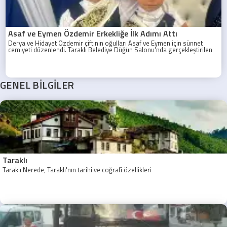
Asaf ve Eymen Özdemir Erkekliğe İlk Adımı Attı
Derya ve Hidayet Özdemir çiftinin oğulları Asaf ve Eymen için sünnet
cemiyeti düzenlendi. Taraklı Belediye Düğün Salonu'nda gerçekleştirilen
programa aile yakınları, akrabalar ve davetliler yoğun ilgi gösterdi.
GENEL BİLGİLER
Taraklı
Taraklı Nerede, Taraklı'nın tarihi ve coğrafi özellikleri