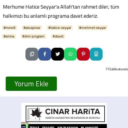
Merhume Hatice Seyyar'a Allah'tan rahmet diler, tüm
halkımızı bu anlamlı programa davet ederiz.
#mevlit
#akcapinar
#hatice-seyyar
#mehmet-seyyar
#anma
#dini-program
#davet
713 defa okundu
Yorum Ekle