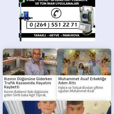
Kızının Düğününe Giderken
Muhammet Asaf Erkekliğe
Trafik Kazasında Hayatını
Adım Attı
Kaybetti
Hatice ve Selçuk Bostan çiftinin
oğulları Muhammet Asaf,
Kızının Balıkesir'deki düğününe
düzenlenen görkemli bir sünnet
giden Siirtli baba Agit Toprak,
töreniyle erkekliğe ilk adımını attı.
Sakarya'da geçirdiği trafik
kazasında hayatını kaybetti.