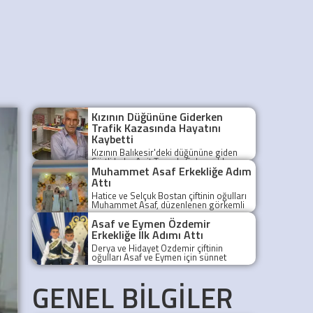
Kızının Düğününe Giderken
Trafik Kazasında Hayatını
Kaybetti
Kızının Balıkesir'deki düğününe giden
Siirtli baba Agit Toprak, Sakarya'da
Muhammet Asaf Erkekliğe Adım
geçirdiği trafik kazasında hayatını
kaybetti.
Attı
Hatice ve Selçuk Bostan çiftinin oğulları
Muhammet Asaf, düzenlenen görkemli
bir sünnet töreniyle erkekliğe ilk adımını
Asaf ve Eymen Özdemir
attı.
Erkekliğe İlk Adımı Attı
Derya ve Hidayet Özdemir çiftinin
oğulları Asaf ve Eymen için sünnet
cemiyeti düzenlendi. Taraklı Belediye
Düğün Salonu'nda gerçekleştirilen
GENEL BİLGİLER
programa aile yakınları, akrabalar ve
davetliler yoğun ilgi gösterdi.