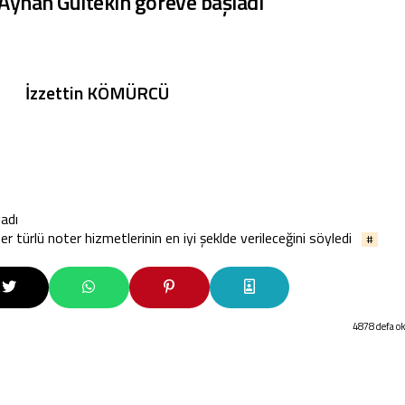
Ayhan Gültekin göreve başladı
İzzettin KÖMÜRCÜ
ladı
er türlü noter hizmetlerinin en iyi şeklde verileceğini söyledi
#
4878 defa o