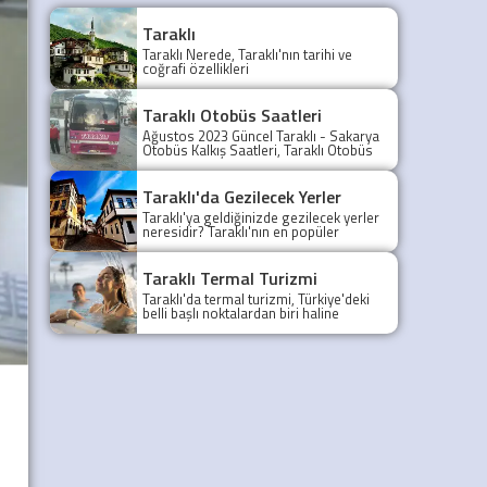
Taraklı
Taraklı Nerede, Taraklı'nın tarihi ve
coğrafi özellikleri
Taraklı Otobüs Saatleri
Ağustos 2023 Güncel Taraklı - Sakarya
Otobüs Kalkış Saatleri, Taraklı Otobüs
Saatler 2021, Taraklı Otobüs Tarifesi,
Taraklı Sakarya ilk otobüs ne zaman?
Taraklı - Sakarya Son Otobüs Ne
Taraklı'da Gezilecek Yerler
zaman? Sakarya Taraklı İlk Otobüs Ne
Taraklı'ya geldiğinizde gezilecek yerler
Zaman, Sakarya Taraklı Otobüs Saatleri,
neresidir? Taraklı'nın en popüler
Taraklı Koop Otobüs Saatleri
gezilecek yerleri yazımızda.
Taraklı Termal Turizmi
Taraklı'da termal turizmi, Türkiye'deki
belli başlı noktalardan biri haline
gelmiştir.