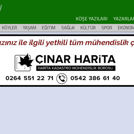
KÖŞE YAZILARI
YAZARLA
KÖYLER
YAŞAM
EĞITIM
SAĞLıK
KÜLTÜR
SPOR
EKONOM