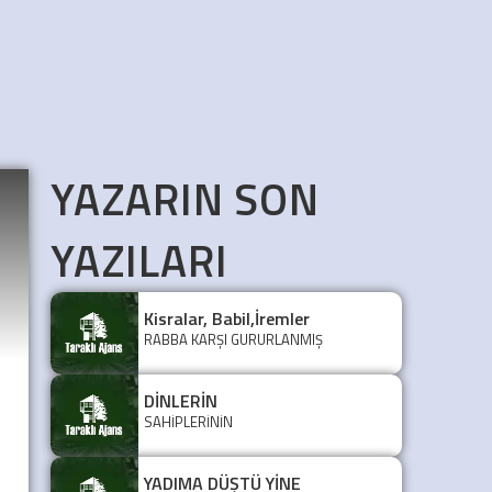
YAZARIN SON
YAZILARI
Kisralar, Babil,İremler
RABBA KARŞI GURURLANMIŞ
DİNLERİN
SAHİPLERİNİN
YADIMA DÜŞTÜ YİNE