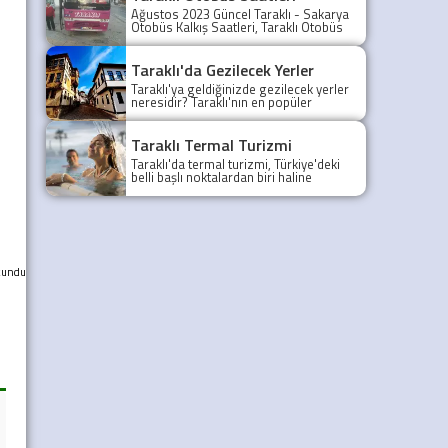
Ağustos 2023 Güncel Taraklı - Sakarya
Otobüs Kalkış Saatleri, Taraklı Otobüs
Saatler 2021, Taraklı Otobüs Tarifesi,
Taraklı Sakarya ilk otobüs ne zaman?
Taraklı - Sakarya Son Otobüs Ne
Taraklı'da Gezilecek Yerler
zaman? Sakarya Taraklı İlk Otobüs Ne
Taraklı'ya geldiğinizde gezilecek yerler
Zaman, Sakarya Taraklı Otobüs Saatleri,
neresidir? Taraklı'nın en popüler
Taraklı Koop Otobüs Saatleri
gezilecek yerleri yazımızda.
Taraklı Termal Turizmi
Taraklı'da termal turizmi, Türkiye'deki
belli başlı noktalardan biri haline
gelmiştir.
kundu