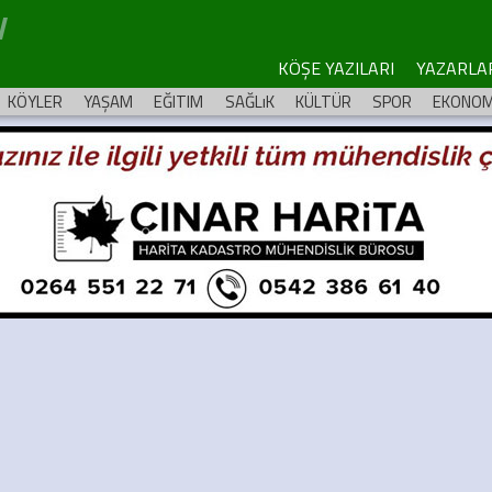
KÖŞE YAZILARI
YAZARLA
KÖYLER
YAŞAM
EĞITIM
SAĞLıK
KÜLTÜR
SPOR
EKONOM