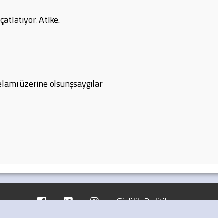
atlatıyor. Atike.
lamı üzerine olsunşsaygılar
Gizlilik Politikası