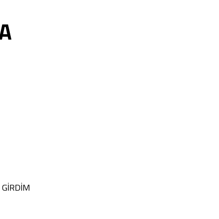
MA
 GİRDİM