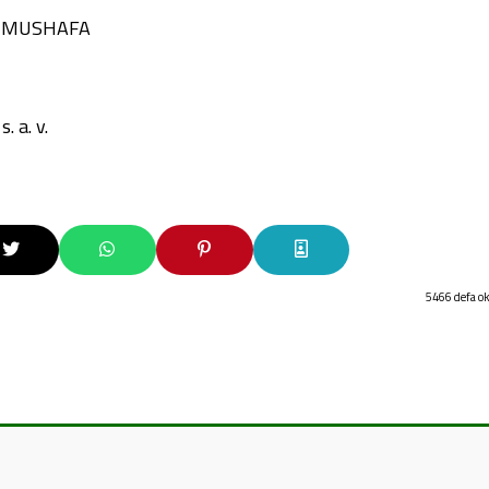
Ş MUSHAFA
a. v.
5466 defa o