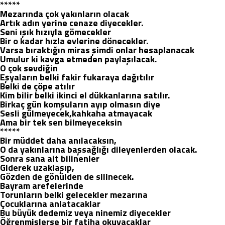
*****
Mezarında çok yakınların olacak
Artık adın yerine cenaze diyecekler.
Seni ışık hızıyla gömecekler
Bir o kadar hızla evlerine dönecekler.
Varsa bıraktığın miras şimdi onlar hesaplanacak
Umulur ki kavga etmeden paylaşılacak.
O çok sevdiğin
Eşyaların belki fakir fukaraya dağıtılır
Belki de çöpe atılır
Kim bilir belki ikinci el dükkanlarına satılır.
Birkaç gün komşuların ayıp olmasın diye
Sesli gülmeyecek,kahkaha atmayacak
Ama bir tek sen bilmeyeceksin
*****
Bir müddet daha anılacaksın,
O da yakınlarına başsağlığı dileyenlerden olacak.
Sonra sana ait bilinenler
Giderek uzaklaşıp,
Gözden de gönülden de silinecek.
Bayram arefelerinde
Torunların belki gelecekler mezarına
Çocuklarına anlatacaklar
Bu büyük dedemiz veya ninemiz diyecekler
Öğrenmişlerse bir fatiha okuyacaklar