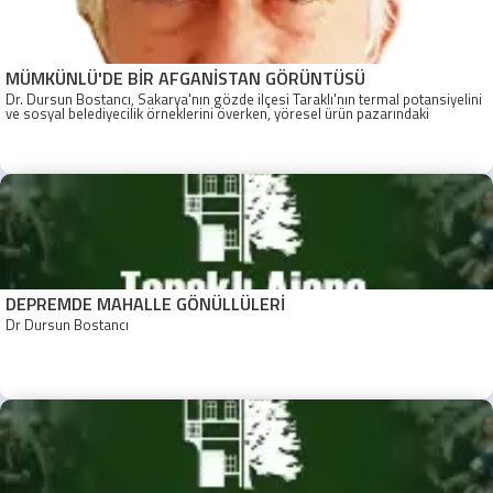
MÜMKÜNLÜ'DE BİR AFGANİSTAN GÖRÜNTÜSÜ
Dr. Dursun Bostancı, Sakarya'nın gözde ilçesi Taraklı'nın termal potansiyelini
ve sosyal belediyecilik örneklerini överken, yöresel ürün pazarındaki
'Afganistan'ı andıran çirkin görüntüye dikkat çekiyor ve acil çözüm çağrısı
yapıyor.
DEPREMDE MAHALLE GÖNÜLLÜLERİ
Dr Dursun Bostancı