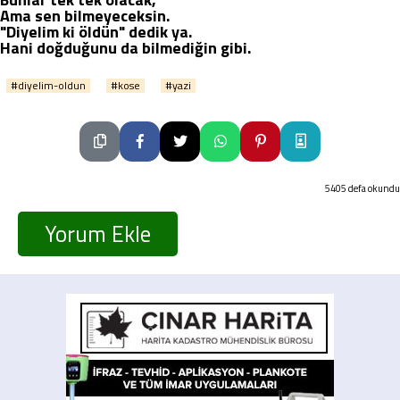
Ama sen bilmeyeceksin.
"Diyelim ki öldün" dedik ya.
Hani doğduğunu da bilmediğin gibi.
#diyelim-oldun
#kose
#yazi
5405 defa okundu
Yorum Ekle