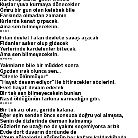
Kuşlar yuva kurmaya dönecekler
Ömrü bir gün olan kelebek bile
Farkında olmadan zamanın
Kırlarda kanat çırpacak.
Ama sen bilmeyeceksin.
****
Filan devlet falan devlete savaş açacak
Fidanlar asker olup gidecek
Yerlerinde kardelenler bitecek.
Ama sen bilmeyeceksin.
*****
Yakınların bile bir müddet sonra
Gözden ırak olunca sen...
"Ölenle ölünmüyor"
"Hayat devam ediyor" ile bitirecekler sözlerini.
Evet hayat devam edecek
Bir tek sen bilmeyeceksin bunları
Nasıl öldüğünün farkına varmadığın gibi.
*****
Bir tek acı olan, geride kalana.
Eğer eşin senden önce sonsuza doğru yol almışsa,
Senin de dizlerinde derman kalmamış
Gözlerin ne uzağı ne de yakını seçemiyorsa artık
Evde dört duvarın dördünde de
O'nun gölgelerini görürsün her kafanı kaldırdığında.