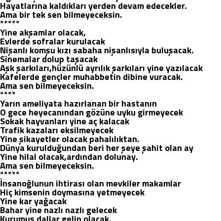
Hayatlarına kaldıkları yerden devam edecekler.
Ama bir tek sen bilmeyeceksin.
*****
Yine akşamlar olacak,
Evlerde sofralar kurulacak
Nişanlı komşu kızı sabaha nişanlısıyla buluşacak.
Sinemalar dolup taşacak
Aşk şarkıları,hüzünlü ayrılık şarkıları yine yazılacak
Kafelerde gençler muhabbetin dibine vuracak.
Ama sen bilmeyeceksin.
****
Yarın ameliyata hazırlanan bir hastanın
O gece heyecanından gözüne uyku girmeyecek
Sokak hayvanları yine aç kalacak
Trafik kazaları eksilmeyecek
Yine şikayetler olacak pahalılıktan.
Dünya kurulduğundan beri her şeye şahit olan ay
Yine hilal olacak,ardından dolunay.
Ama sen bilmeyeceksin.
*****
İnsanoğlunun ihtirası olan mevkiler makamlar
Hiç kimsenin doymasına yetmeyecek
Yine kar yağacak
Bahar yine nazlı nazlı gelecek
Kurumuş dallar gelin olacak.