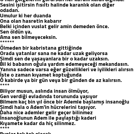
Sesini işitirsin fısıltı halinde karanlık olan diğer
odadan.
Umulur ki her duanda
Ona olan hasretin kabarır
Belki içinden vuslat gelir amin demeden önce.
Sen öldün ya,
Ama sen bilmeyeceksin.
******
Ölmeden bir kabristana gittiğinde
Orada yatanlar sana ne kadar uzak geliyorsa
Şimdi sen de yaşayanlara bir o kadar uzaksın.
Bil ki babanın oğula yardım edemeyeceği mekandasın.
Yanına sadece varsa eğer güzellikleri ve iyilikleri alırsın
İşte o zaman kıyamet koptuğunda
O kabirde ya bir gün veya bir günden de az kalırsın.
****
Biliyor musun, aslında insan ölmüyor,
Gen verdiği evladında torununda yaşıyor
Bilmem kaç bin yıl önce bir Ademle başlamış insanoğlu
Şimdi hala o Adem'in hücrelerini taşıyor.
Daha nice ademler gelir geçer bilinmez
İnsanoğlunun Adem ile paylaştığı kaderi
Kıyamete kadar da hiç silinmez.
****
Bunlar tek tek olacak,