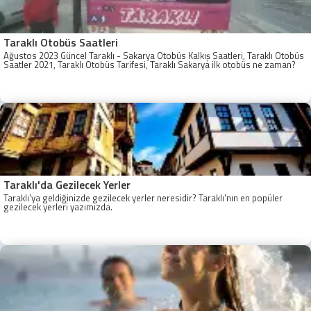
Taraklı Otobüs Saatleri
Ağustos 2023 Güncel Taraklı - Sakarya Otobüs Kalkış Saatleri, Taraklı Otobüs
Saatler 2021, Taraklı Otobüs Tarifesi, Taraklı Sakarya ilk otobüs ne zaman?
Taraklı - Sakarya Son Otobüs Ne zaman? Sakarya Taraklı İlk Otobüs Ne
Zaman, Sakarya Taraklı Otobüs Saatleri, Taraklı Koop Otobüs Saatleri
Taraklı'da Gezilecek Yerler
Taraklı'ya geldiğinizde gezilecek yerler neresidir? Taraklı'nın en popüler
gezilecek yerleri yazımızda.