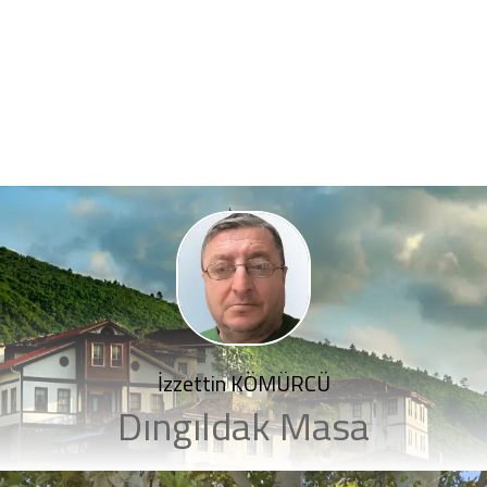
İzzettin KÖMÜRCÜ
Dıngıldak Masa