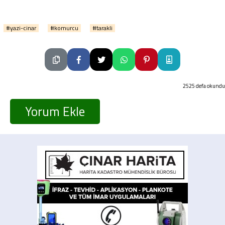
#yazi-cinar
#komurcu
#tarakli
2525 defa okundu
Yorum Ekle