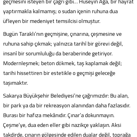
geçmesini isteyen bir çağrı gibi… Hüseyin Ağa, bir hayrat
yaptırmakla kalmamış; o sudan içenin ruhuna dua
üfleyen bir medeniyet temsilcisi olmuştur.
Bugün Taraklı’nın geçmişine, çınarına, çeşmesine ve
ruhuna sahip çıkmak; yalnızca tarihî bir görevi değil,
insanî bir sorumluluğu da beraberinde getiriyor.
Modernleşmek; beton dökmek, taş kaplamak değil;
tarihi hissettiren bir estetikle o geçmişi geleceğe
taşımaktır.
Sakarya Büyükşehir Belediyesi’ne çağrımızdır: Bu alan,
bir park ya da bir rekreasyon alanından daha fazlasıdır.
Burası bir hafıza mekânıdır. Çınar’a dokunmayın.
Çeşme’ye, dua eden eller gibi nazikçe yaklaşın. Aksi
takdirde, çınarın gölgesinde edilen dualar değil, toprağa