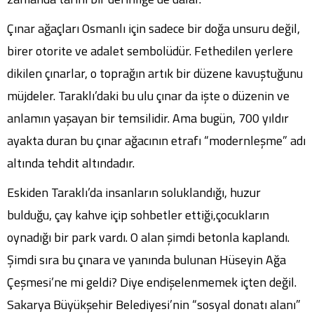
Çınar ağaçları Osmanlı için sadece bir doğa unsuru değil,
birer otorite ve adalet sembolüdür. Fethedilen yerlere
dikilen çınarlar, o toprağın artık bir düzene kavuştuğunu
müjdeler. Taraklı’daki bu ulu çınar da işte o düzenin ve
anlamın yaşayan bir temsilidir. Ama bugün, 700 yıldır
ayakta duran bu çınar ağacının etrafı “modernleşme” adı
altında tehdit altındadır.
Eskiden Taraklı’da insanların soluklandığı, huzur
bulduğu, çay kahve içip sohbetler ettiği,çocukların
oynadığı bir park vardı. O alan şimdi betonla kaplandı.
Şimdi sıra bu çınara ve yanında bulunan Hüseyin Ağa
Çeşmesi’ne mi geldi? Diye endişelenmemek içten değil.
Sakarya Büyükşehir Belediyesi’nin “sosyal donatı alanı”