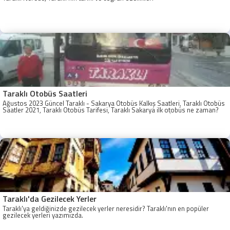
Taraklı Otobüs Saatleri
Ağustos 2023 Güncel Taraklı - Sakarya Otobüs Kalkış Saatleri, Taraklı Otobüs
Saatler 2021, Taraklı Otobüs Tarifesi, Taraklı Sakarya ilk otobüs ne zaman?
Taraklı - Sakarya Son Otobüs Ne zaman? Sakarya Taraklı İlk Otobüs Ne
Zaman, Sakarya Taraklı Otobüs Saatleri, Taraklı Koop Otobüs Saatleri
Taraklı'da Gezilecek Yerler
Taraklı'ya geldiğinizde gezilecek yerler neresidir? Taraklı'nın en popüler
gezilecek yerleri yazımızda.