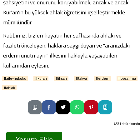
şahsiyetini ve onurunu koruyabilmek, ancak ve ancak
Kur'an'ın bu yüksek ahlak öğretisini içselleştirmekle
mümkündür.
Rabbimiz, bizleri hayatın her safhasında ahlakı ve
fazileti önceleyen, haklara saygı duyan ve "aranızdaki
erdemi unutmayın" ilkesini hakkıyla yaşayabilen
kullarından eylesin.
#aile-hukuku
#kuran
#ihsan
#takva
#erdem
#bosanma
#ahlak
4871 defa okundu
Yorum Ekle