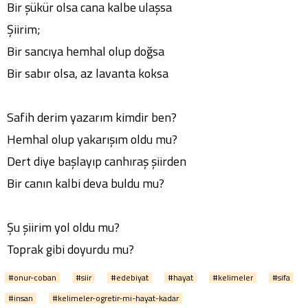
Bir şükür olsa cana kalbe ulaşsa
Şiirim;
Bir sancıya hemhal olup doğsa
Bir sabır olsa, az lavanta koksa
Safih derim yazarım kimdir ben?
Hemhal olup yakarışım oldu mu?
Dert diye başlayıp canhıraş şiirden
Bir canın kalbi deva buldu mu?
Şu şiirim yol oldu mu?
Toprak gibi doyurdu mu?
#onur-coban
#siir
#edebiyat
#hayat
#kelimeler
#sifa
#insan
#kelimeler-ogretir-mi-hayat-kadar