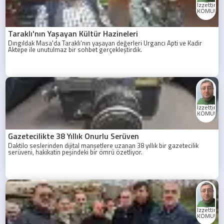
İzzettin
KÖMÜRC
Taraklı'nın Yaşayan Kültür Hazineleri
Dıngıldak Masa'da Taraklı'nın yaşayan değerleri Urgancı Apti ve Kadir
Aktepe ile unutulmaz bir sohbet gerçekleştirdik.
İzzettin
KÖMÜRC
Gazetecilikte 38 Yıllık Onurlu Serüven
Daktilo seslerinden dijital manşetlere uzanan 38 yıllık bir gazetecilik
serüveni, hakikatin peşindeki bir ömrü özetliyor.
İzzettin
KÖMÜRC