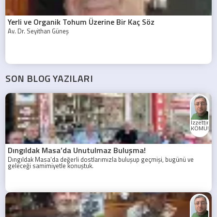
Yerli ve Organik Tohum Üzerine Bir Kaç Söz
Av. Dr. Seyithan Güneş
SON BLOG YAZILARI
İzzettin
KÖMÜRC
Dıngıldak Masa’da Unutulmaz Buluşma!
Dıngıldak Masa'da değerli dostlarımızla buluşup geçmişi, bugünü ve
geleceği samimiyetle konuştuk.