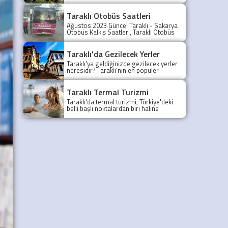
Taraklı Otobüs Saatleri
Ağustos 2023 Güncel Taraklı - Sakarya
Otobüs Kalkış Saatleri, Taraklı Otobüs
Saatler 2021, Taraklı Otobüs Tarifesi,
Taraklı Sakarya ilk otobüs ne zaman?
Taraklı - Sakarya Son Otobüs Ne
Taraklı'da Gezilecek Yerler
zaman? Sakarya Taraklı İlk Otobüs Ne
Taraklı'ya geldiğinizde gezilecek yerler
Zaman, Sakarya Taraklı Otobüs Saatleri,
neresidir? Taraklı'nın en popüler
Taraklı Koop Otobüs Saatleri
gezilecek yerleri yazımızda.
Taraklı Termal Turizmi
Taraklı'da termal turizmi, Türkiye'deki
belli başlı noktalardan biri haline
gelmiştir.