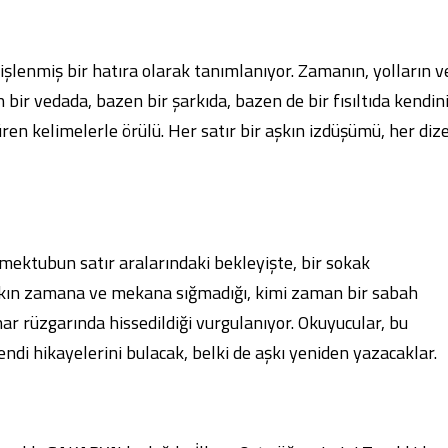
şlenmiş bir hatıra olarak tanımlanıyor. Zamanın, yolların v
 bir vedada, bazen bir şarkıda, bazen de bir fısıltıda kendin
süren kelimelerle örülü. Her satır bir aşkın izdüşümü, her diz
 mektubun satır aralarındaki bekleyişte, bir sokak
 Aşkın zamana ve mekana sığmadığı, kimi zaman bir sabah
r rüzgarında hissedildiği vurgulanıyor. Okuyucular, bu
endi hikayelerini bulacak, belki de aşkı yeniden yazacaklar.