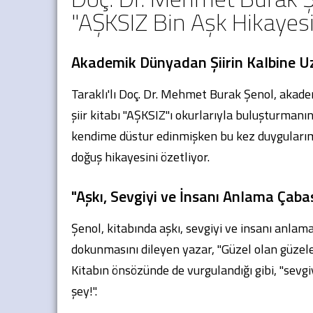
"AŞKSIZ Bin Aşk Hikayesi.
Akademik Dünyadan Şiirin Kalbine U
Taraklı'lı Doç. Dr. Mehmet Burak Şenol, akademi
şiir kitabı "AŞKSIZ"ı okurlarıyla buluşturmanın
kendime düstur edinmişken bu kez duygularıma 
doğuş hikayesini özetliyor.
"Aşkı, Sevgiyi ve İnsanı Anlama Çaba
Şenol, kitabında aşkı, sevgiyi ve insanı anlama
dokunmasını dileyen yazar, "Güzel olan güzele 
Kitabın önsözünde de vurgulandığı gibi, "sevgiy
şey!".