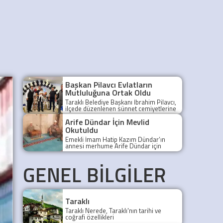
Başkan Pilavcı Evlatların
Mutluluğuna Ortak Oldu
Taraklı Belediye Başkanı İbrahim Pilavcı,
ilçede düzenlenen sünnet cemiyetlerine
katılarak Pektaş, Doğru ve Ak ailelerinin
Arife Dündar İçin Mevlid
mutluluğuna ortak oldu.
Okutuldu
Emekli İmam Hatip Kazım Dündar’ın
annesi merhume Arife Dündar için
Yunuspaşa Camii'nde Mevlid-i Şerif
okundu.
GENEL BİLGİLER
Taraklı
Taraklı Nerede, Taraklı'nın tarihi ve
coğrafi özellikleri