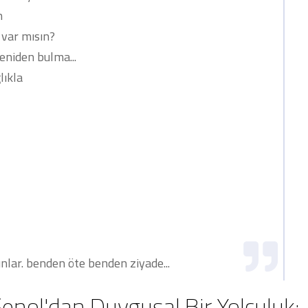
n
 var mısın?
eniden bulma...
lıkla
unlar. benden öte benden ziyade...
enol'dan Duygusal Bir Yolculuk: