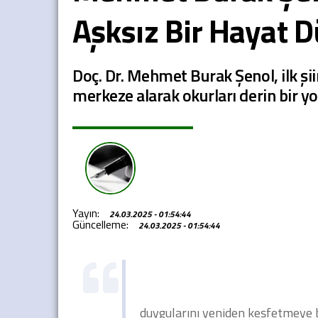
Aşksız Bir Hayat D
Doç. Dr. Mehmet Burak Şenol, ilk şiir
merkeze alarak okurları derin bir yo
Yayın:
24.03.2025 - 01:54:44
Güncelleme:
24.03.2025 - 01:54:44
duygularını yeniden keşfetmeye b