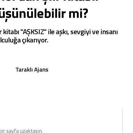
üşünülebilir mi?
 kitabı "AŞKSIZ" ile aşkı, sevgiyi ve insanı
lculuğa çıkarıyor.
Taraklı Ajans
ir sayfa uzaktasın.