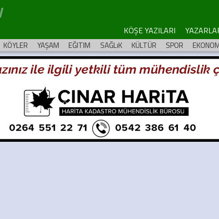
KÖŞE YAZILARI
YAZARLA
KÖYLER
YAŞAM
EĞITIM
SAĞLıK
KÜLTÜR
SPOR
EKONOM