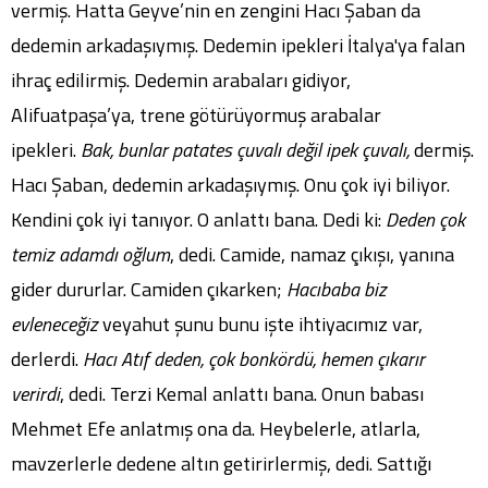
vermiş. Hatta Geyve’nin en zengini Hacı Şaban da
dedemin arkadaşıymış. Dedemin ipekleri İtalya'ya falan
ihraç edilirmiş. Dedemin arabaları gidiyor,
Alifuatpaşa’ya, trene götürüyormuş arabalar
ipekleri.
Bak, bunlar patates çuvalı değil ipek çuvalı,
dermiş.
Hacı Şaban, dedemin arkadaşıymış. Onu çok iyi biliyor.
Kendini çok iyi tanıyor. O anlattı bana. Dedi ki:
Deden çok
temiz adamdı oğlum
, dedi. Camide, namaz çıkışı, yanına
gider dururlar. Camiden çıkarken;
Hacıbaba biz
evleneceğiz
veyahut şunu bunu işte ihtiyacımız var,
derlerdi.
Hacı Atıf deden, çok bonkördü, hemen çıkarır
verirdi
, dedi. Terzi Kemal anlattı bana. Onun babası
Mehmet Efe anlatmış ona da. Heybelerle, atlarla,
mavzerlerle dedene altın getirirlermiş, dedi. Sattığı