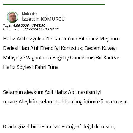
İzzettin KÖMÜRCÜ
Yayın:
6.08.2025 - 15:55:30
Güncelleme:
06.08.2025 - 15:57:30
Hâfız Adil Özyüksel’le Taraklı’nın Bilinmez Meşhuru
Dedesi Hacı Atıf Efendi’yi Konuştuk; Dedem Kuvayı
Milliye’ye Vagonlarca Buğday Göndermiş Bir Kadı ve
Hafız Söyleşi: Fahri Tuna
Selamün aleyküm Adil Hafız Abi, nasılsın iyi
misin? Aleyküm selam. Rabbim bugünümüzü aratmasın.
Orada güzel bir resim var. Fotoğraf değil de resim;