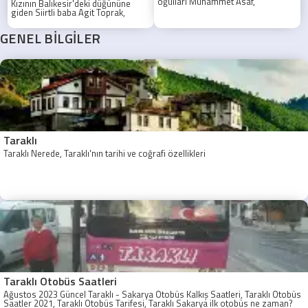
oğulları Muhammet Asaf,
Kızının Balıkesir'deki düğününe
düzenlenen görkemli bir sünnet
giden Siirtli baba Agit Toprak,
töreniyle erkekliğe ilk adımını attı.
Sakarya'da geçirdiği trafik
kazasında hayatını kaybetti.
GENEL BİLGİLER
Taraklı
Taraklı Nerede, Taraklı'nın tarihi ve coğrafi özellikleri
Taraklı Otobüs Saatleri
Ağustos 2023 Güncel Taraklı - Sakarya Otobüs Kalkış Saatleri, Taraklı Otobüs
Saatler 2021, Taraklı Otobüs Tarifesi, Taraklı Sakarya ilk otobüs ne zaman?