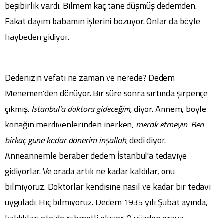
beşibirlik vardı. Bilmem kaç tane düşmüş dedemden.
Fakat dayım babamın işlerini bozuyor. Onlar da böyle
haybeden gidiyor.
Dedenizin vefatı ne zaman ve nerede? Dedem
Menemen'den dönüyor. Bir süre sonra sırtında şirpençe
çıkmış.
İstanbul'a doktora gideceğim,
diyor. Annem, böyle
konağın merdivenlerinden inerken,
merak etmeyin. Ben
birkaç güne kadar dönerim inşallah,
dedi diyor.
Anneannemle beraber dedem İstanbul'a tedaviye
gidiyorlar. Ve orada artık ne kadar kaldılar, onu
bilmiyoruz. Doktorlar kendisine nasıl ve kadar bir tedavi
uyguladı. Hiç bilmiyoruz. Dedem 1935 yılı Şubat ayında,
kaldıkları otelde rahmetli oluyor. O yüzden oraya