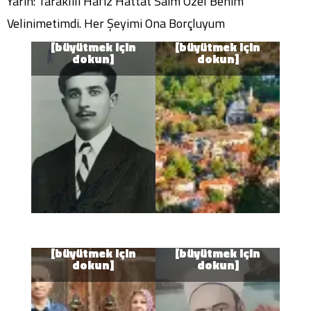
Yarın: Taraklılı Hâfız Hattat Saim Özel Benim
Velinimetimdi. Her Şeyimi Ona Borçluyum