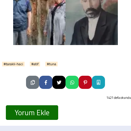
#tarakli-haci
#atif
#tuna
1421 defa okundu
Yorum Ekle