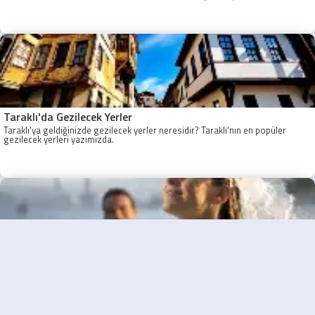
Taraklı - Sakarya Son Otobüs Ne zaman? Sakarya Taraklı İlk Otobüs Ne
Zaman, Sakarya Taraklı Otobüs Saatleri, Taraklı Koop Otobüs Saatleri
Taraklı'da Gezilecek Yerler
Taraklı'ya geldiğinizde gezilecek yerler neresidir? Taraklı'nın en popüler
gezilecek yerleri yazımızda.
Taraklı Termal Turizmi
Taraklı'da termal turizmi, Türkiye'deki belli başlı noktalardan biri haline
gelmiştir.