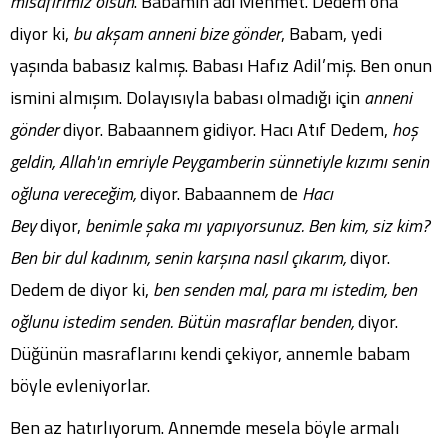
misafirimiz olsun
. Babamın adı Mehmet. Dedem ona
diyor ki,
bu akşam anneni bize gönder
, Babam, yedi
yaşında babasız kalmış. Babası Hafız Adil’miş. Ben onun
ismini almışım. Dolayısıyla babası olmadığı için
anneni
gönder
diyor. Babaannem gidiyor. Hacı Atıf Dedem,
hoş
geldin, Allah'ın emriyle Peygamberin sünnetiyle kızımı senin
oğluna vereceğim,
diyor. Babaannem de
Hacı
Bey
diyor,
benimle şaka mı yapıyorsunuz. Ben kim, siz kim?
Ben bir dul kadınım, senin karşına nasıl çıkarım,
diyor.
Dedem de diyor ki,
ben senden mal, para mı istedim, ben
oğlunu istedim senden. Bütün masraflar benden,
diyor.
Düğünün masraflarını kendi çekiyor, annemle babam
böyle evleniyorlar.
Ben az hatırlıyorum. Annemde mesela böyle armalı