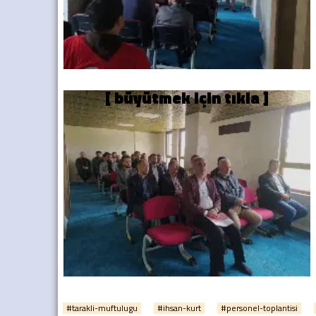
#tarakli-muftulugu
#ihsan-kurt
#personel-toplantisi