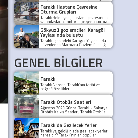
halkı acil önlem alınmasını istiyor.
Taraklı Hastane Çevresine
Oturma Grupları
Taraklı Belediyesi, hastane çevresindeki
vatandaşların konforu için yeni oturma
grupları yerleştirdi.
Gökyüzü gözlemcileri Karagöl
Yaylası'nda buluştu
Taraklı ilçesindeki Karagöl Yaylası'nda
düzenlenen Marmara Gözlem Etkinliği
(MAGET), astronomi meraklılarını bir
araya getirdi.
GENEL BİLGİLER
Taraklı
Taraklı Nerede, Taraklı'nın tarihi ve
coğrafi özellikleri
Taraklı Otobüs Saatleri
Ağustos 2023 Güncel Taraklı - Sakarya
Otobüs Kalkış Saatleri, Taraklı Otobüs
Saatler 2021, Taraklı Otobüs Tarifesi,
Taraklı Sakarya ilk otobüs ne zaman?
Taraklı - Sakarya Son Otobüs Ne
Taraklı'da Gezilecek Yerler
zaman? Sakarya Taraklı İlk Otobüs Ne
Taraklı'ya geldiğinizde gezilecek yerler
Zaman, Sakarya Taraklı Otobüs Saatleri,
neresidir? Taraklı'nın en popüler
Taraklı Koop Otobüs Saatleri