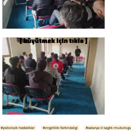
#psikolojik-hastaliklar
#engellilik-farkindaligi
#sakarya-il-saglik-mudurlug