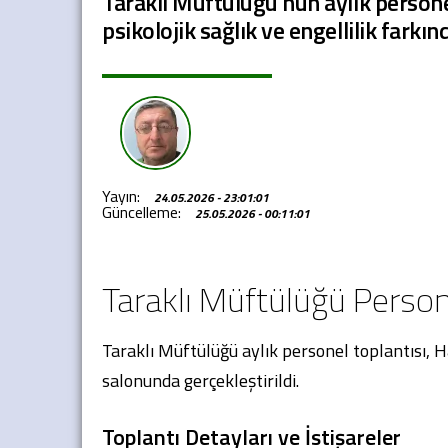
Taraklı Müftülüğü'nün aylık personel
psikolojik sağlık ve engellilik farkınd
Yayın:
24.05.2026 - 23:01:01
Güncelleme:
25.05.2026 - 00:11:01
Taraklı Müftülüğü Persone
Taraklı Müftülüğü aylık personel toplantısı, H
salonunda gerçekleştirildi.
Toplantı Detayları ve İstişareler