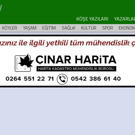
KÖŞE YAZILARI
YAZARLA
KÖYLER
YAŞAM
EĞITIM
SAĞLıK
KÜLTÜR
SPOR
EKONOM