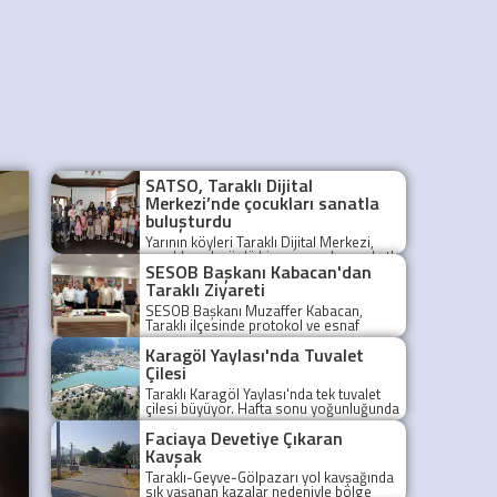
SATSO, Taraklı Dijital
Merkezi’nde çocukları sanatla
buluşturdu
Yarının köyleri Taraklı Dijital Merkezi,
yerelde çok yönlü bir yaşam alanına katkı
SESOB Başkanı Kabacan'dan
sunuyor. Sakarya Ticaret ve Sanayi
Odası’nın (SATSO) yerel paydaşı olduğu,
Taraklı Ziyareti
Trendyol ve Birleşmiş Milletler Kalkınma
SESOB Başkanı Muzaffer Kabacan,
Programı (UNDP) iş birliğiyle yürütülen
Taraklı ilçesinde protokol ve esnaf
“Yarının Köyleri” Projesi kapsamında
temsilcileriyle bir araya geldi.
faaliyet gösteren Taraklı Dijital Merkezi,
Karagöl Yaylası'nda Tuvalet
her yaştan bireyin öğrenme, üretme ve
Çilesi
sosyalleşme süreçlerini destekleyen çok
yönlü bir yaşam alanı olarak
Taraklı Karagöl Yaylası'nda tek tuvalet
çalışmalarını sürdürüyor.
çilesi büyüyor. Hafta sonu yoğunluğunda
kampçılar uzun kuyruklardan şikayetçi.
Faciaya Devetiye Çıkaran
Kavşak
Taraklı-Geyve-Gölpazarı yol kavşağında
sık yaşanan kazalar nedeniyle bölge