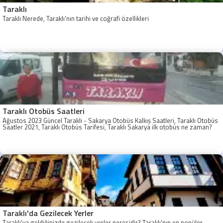
Taraklı
Taraklı Nerede, Taraklı'nın tarihi ve coğrafi özellikleri
Taraklı Otobüs Saatleri
Ağustos 2023 Güncel Taraklı - Sakarya Otobüs Kalkış Saatleri, Taraklı Otobüs
Saatler 2021, Taraklı Otobüs Tarifesi, Taraklı Sakarya ilk otobüs ne zaman?
Taraklı - Sakarya Son Otobüs Ne zaman? Sakarya Taraklı İlk Otobüs Ne
Zaman, Sakarya Taraklı Otobüs Saatleri, Taraklı Koop Otobüs Saatleri
Taraklı'da Gezilecek Yerler
Taraklı'ya geldiğinizde gezilecek yerler neresidir? Taraklı'nın en popüler