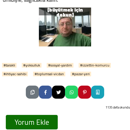
#tarakli
#yoksulluk
#sosyal-yardim
#izzettin-komurcu
#ihtiyac-sahibi
#toplumsal-vicdan
#pazar-yeri
1135 defa okundu
Yorum Ekle