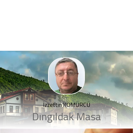
İzzettin KÖMÜRCÜ
Dıngıldak Masa