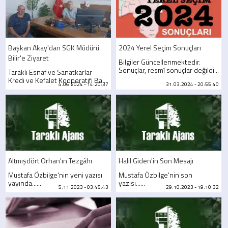
Başkan Akay'dan SGK Müdürü
2024 Yerel Seçim Sonuçları
Bilir'e Ziyaret
Bilgiler Güncellenmektedir.
Sonuçlar, resmî sonuçlar değildi...
Taraklı Esnaf ve Sanatkarlar
Kredi ve Kefalet Kooperatifi Ba...
4.06.2024 - 14:20:37
31.03.2024 - 20:55:40
Altmışdört Orhan'ın Tezgâhı
Halil Giden'in Son Mesajı
Mustafa Özbilge'nin yeni yazısı
Mustafa Özbilge'nin son
yayında......
yazısı......
5.11.2023 - 03:45:43
29.10.2023 - 19:10:32