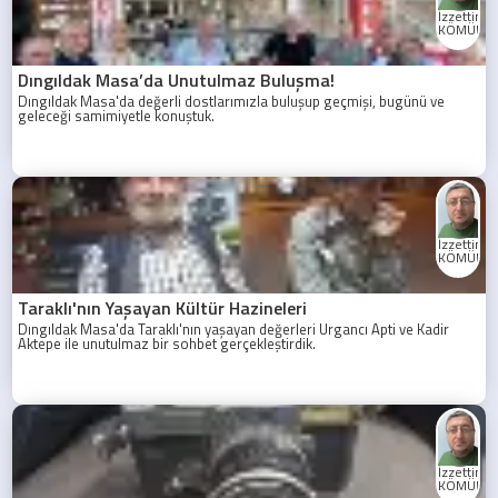
İzzettin
KÖMÜRC
Dıngıldak Masa’da Unutulmaz Buluşma!
Dıngıldak Masa'da değerli dostlarımızla buluşup geçmişi, bugünü ve
geleceği samimiyetle konuştuk.
İzzettin
KÖMÜRC
Taraklı'nın Yaşayan Kültür Hazineleri
Dıngıldak Masa'da Taraklı'nın yaşayan değerleri Urgancı Apti ve Kadir
Aktepe ile unutulmaz bir sohbet gerçekleştirdik.
İzzettin
KÖMÜRC