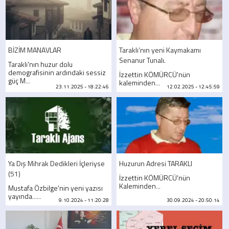
BİZİM MANAVLAR
Taraklı’nın yeni Kaymakamı
Senanur Tunalı.
Taraklı'nın huzur dolu
demografisinin ardındaki sessiz
İzzettin KÖMÜRCÜ'nün
güç M...
kaleminden...
23.11.2025 - 18:22:46
12.02.2025 - 12:45:59
Ya Dış Mihrak Dedikleri İçleriyse
Huzurun Adresi TARAKLI
(51)
İzzettin KÖMÜRCÜ'nün
Kaleminden...
Mustafa Özbilge'nin yeni yazısı
yayında......
9.10.2024 - 11:20:28
30.09.2024 - 20:50:14