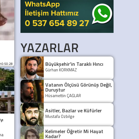
YAZARLAR
Büyükşehir'in Taraklı Hıncı
 10:50:28
Gürhan KORKMAZ
Vatanın Ölçüsü Görünüş Değil,
Duruştur
Hüsamettin ÇAĞLAR
Asitler, Bazlar ve Küfürler
Mustafa Özbilge
yı
Kelimeler Öğretir Mi Hayat
na
Kadar?