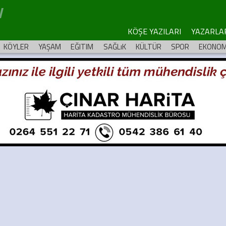
KÖŞE YAZILARI
YAZARLA
KÖYLER
YAŞAM
EĞITIM
SAĞLıK
KÜLTÜR
SPOR
EKONOM