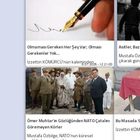
Olmaması Gereken Her Şey Var; Olması
Asitler, Ba
Gerekenler Yok…
Mustafa Özb
çıkarak günc
İzzettin KÖMÜRCÜ'nün kaleminden...
6.07.2026 - 12:21:00
Ömer Muhtar'ın Gözlüğünden NATO Çatalını
Bu Masada S
Göremeyen Körler
İzzettin KÖ
Mustafa Özbilge, NATO'nun küresel