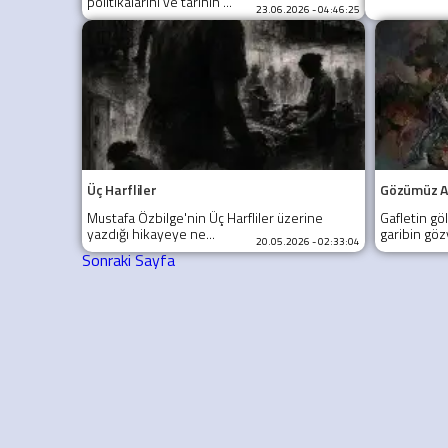
politikalarını ve tarihin ...
23.06.2026 - 04:46:25
Üç Harfliler
Gözümüz Aç
Mustafa Özbilge'nin Üç Harfliler üzerine
Gafletin gö
yazdığı hikayeye ne...
garibin gözy
20.05.2026 - 02:33:04
Sonraki Sayfa