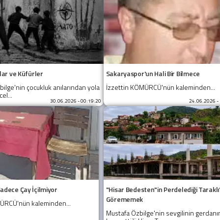
zlar ve Küfürler
Sakaryaspor'un Hali Bir Bilmece
ilge'nin çocukluk anılarından yola
İzzettin KÖMÜRCÜ'nün kaleminden...
el...
30.06.2026 - 00:19:20
24.06.2026 -
adece Çay İçilmiyor
"Hisar Bedesten"in Perdelediği Taraklı'
Görememek
MÜRCÜ'nün kaleminden...
Mustafa Özbilge'nin sevgilinin gerdanı