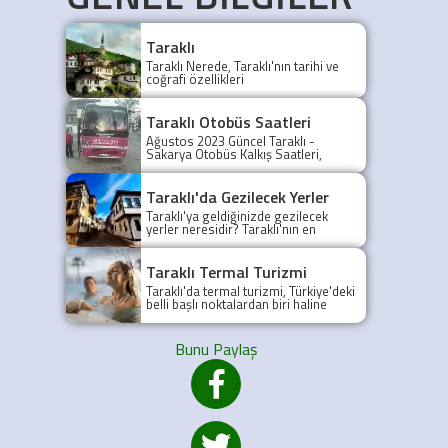
etti.
Taraklı
Taraklı Nerede, Taraklı'nın tarihi ve
coğrafi özellikleri
Taraklı Otobüs Saatleri
Ağustos 2023 Güncel Taraklı -
Sakarya Otobüs Kalkış Saatleri,
Taraklı Otobüs Saatler 2021, Taraklı
Otobüs Tarifesi, Taraklı Sakarya ilk
otobüs ne zaman? Taraklı - Sakarya
Taraklı'da Gezilecek Yerler
Son Otobüs Ne zaman? Sakarya
Taraklı'ya geldiğinizde gezilecek
Taraklı İlk Otobüs Ne Zaman, Sakarya
yerler neresidir? Taraklı'nın en
Taraklı Otobüs Saatleri, Taraklı Koop
popüler gezilecek yerleri yazımızda.
Otobüs Saatleri
Taraklı Termal Turizmi
Taraklı'da termal turizmi, Türkiye'deki
belli başlı noktalardan biri haline
gelmiştir.