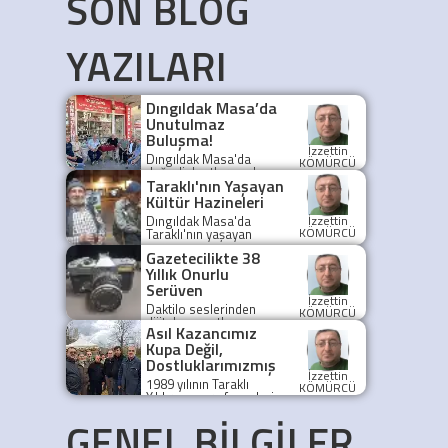
SON BLOG
YAZILARI
Dıngıldak Masa’da
Unutulmaz
Buluşma!
İzzettin
Dıngıldak Masa'da
KÖMÜRCÜ
değerli dostlarımızla
Taraklı'nın Yaşayan
buluşup geçmişi,
bugünü ve geleceği
Kültür Hazineleri
samimiyetle konuştuk.
Dıngıldak Masa'da
İzzettin
KÖMÜRCÜ
Taraklı'nın yaşayan
değerleri Urgancı Apti
Gazetecilikte 38
ve Kadir Aktepe ile
Yıllık Onurlu
unutulmaz bir sohbet
gerçekleştirdik.
Serüven
İzzettin
Daktilo seslerinden
KÖMÜRCÜ
dijital manşetlere
Asıl Kazancımız
uzanan 38 yıllık bir
Kupa Değil,
gazetecilik serüveni,
hakikatin peşindeki bir
Dostluklarımızmış
ömrü özetliyor.
İzzettin
1989 yılının Taraklı
KÖMÜRCÜ
Yıldırımspor efsaneleri,
yıllar sonra bir düğün
GENEL BİLGİLER
cemiyetinde bir araya
gelerek eski günleri yad