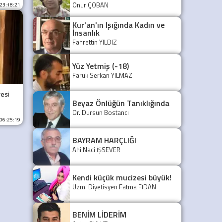
Onur ÇOBAN
 23:18:21
Kur'an'ın Işığında Kadın ve
İnsanlık
Fahrettin YILDIZ
Yüz Yetmiş (-18)
Faruk Serkan YILMAZ
esi
Beyaz Önlüğün Tanıklığında
Dr. Dursun Bostancı
 06:25:19
BAYRAM HARÇLIĞI
Ahi Naci İŞSEVER
Kendi küçük mucizesi büyük!
Uzm. Diyetisyen Fatma FİDAN
BENİM LİDERİM